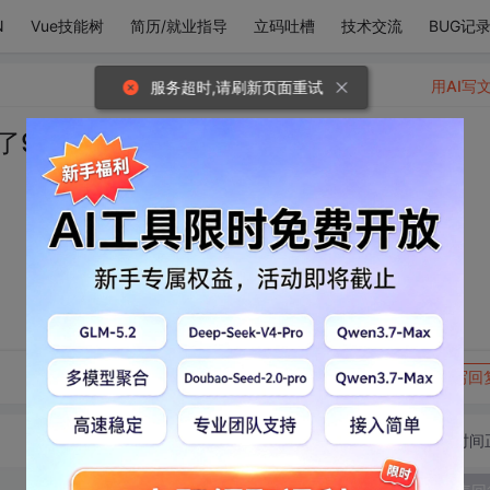
N
Vue技能树
简历/就业指导
立码吐槽
技术交流
BUG记
用AI写
服务超时,请刷新页面重试
了99%
转发到动态
举报
写回
切换为时间