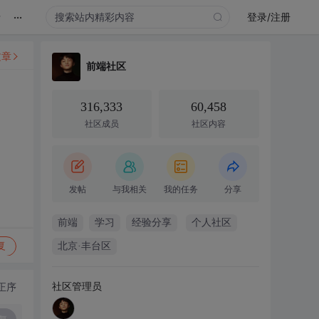
...
录
登录/注册
文章
前端社区
316,333
60,458
社区成员
社区内容
发帖
与我相关
我的任务
分享
前端
学习
经验分享
个人社区
复
北京·丰台区
社区管理员
正序