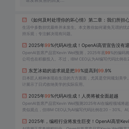
请发表友善的回复…
《如何及时处理你的坏心情》第二章：我们所担
生活中多数担忧最终并未发生。本文教你如何避免无谓的忧
持乐观；专注解决现有问题。
2025年
99
%代码AI生成！OpenAI高管宣告没
OpenAI首席产品官Kevin Weil预测，2025年底
99
%的编码将
公司也在积极投入。不过，IBM CEO认为AI编写代码比例在
东芝冰箱的追求就是把
99
%提高到
99
.9%
日本匠人精神体现在生活的方方面面，尤其是空间规划美学
计展示了日式收纳美学的实际应用。
2025年
99
%代码AI生成！人类将被全面超越
OpenAI首席产品官Kevin Weil预测2025年AI在编程领域
类似观点，但IBM CEO认为AI编写代码比例在20 - 30
2025年，编程行业将发生巨变！OpenAI高管Kev
AI浪潮正席卷编程行业，OpenAI首席产品官Kevin Weil预