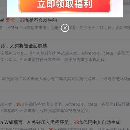
发表回
心的
事情
，
99
%是不会发生的
虑：正视当下而非预支未来；克服畏难情绪；关注今天而非明日；面对未
有退路，人类将被全面超越
实现AI自动化，今年AI编程能力将超越人类。Anthropic、Meta、谷歌
20 - 30%。AI正重塑软件开发未来，程序员需重新审视定位。
。本文介绍了著名寿司大师小野二郎及其对完美的追求，并通过东芝冰箱
将超越人类，
99
%的编码将实现自动化。Anthropic、Meta、谷歌等科技领
%。AI正重塑软件开发未来，程序员需重新审视自身定位。
in Weil预言，AI将碾压人类程序员，
99
%代码由其自动生成
言2025年AI将全面超越人类，
99
%的编码将实现自动化。目前AI编程能力