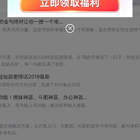
发表回
金句绝对让你一撩一个准...
、培养共同兴趣、适度求助和掌握交往分寸等策略，旨在帮助女性在感情
的元素，却也能表达出别样的甜蜜情感。从“我的手被划了一口子，你也划
？是缺点你”，每一句都充满了创意。
超短甜蜜情话2019最新
希望陪伴对方等内容，充满了对对象的深情。
能！撩妹神器、斗图神器、办公神器...
音输入、符号输入等功能，解决各种输入难题。
涵盖经典解决方案、云计算入门、大数据、AI及机器学习等内容。参与课程
丰厚奖品。