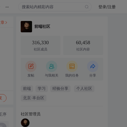
...
录
登录/注册
文章
前端社区
316,330
60,458
社区成员
社区内容
发帖
与我相关
我的任务
分享
前端
学习
经验分享
个人社区
复
北京·丰台区
社区管理员
正序