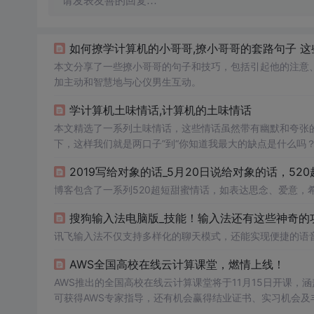
请发表友善的回复…
如何撩学计算机的小哥哥,撩小哥哥的套路句子 这些
本文分享了一些撩小哥哥的句子和技巧，包括引起他的注意
加主动和智慧地与心仪男生互动。
学计算机土味情话,计算机的土味情话
本文精选了一系列土味情话，这些情话虽然带有幽默和夸张
下，这样我们就是两口子”到“你知道我最大的缺点是什么吗
2019写给对象的话_5月20日说给对象的话，520
博客包含了一系列520超短甜蜜情话，如表达思念、爱意，
搜狗输入法电脑版_技能！输入法还有这些神奇的功
讯飞输入法不仅支持多样化的聊天模式，还能实现便捷的语
AWS全国高校在线云计算课堂，燃情上线！
AWS推出的全国高校在线云计算课堂将于11月15日开课，
可获得AWS专家指导，还有机会赢得结业证书、实习机会及