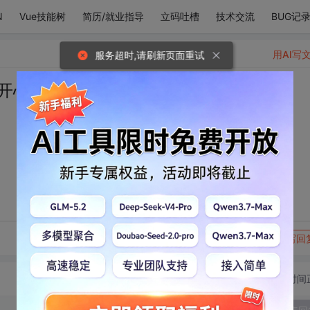
N
Vue技能树
简历/就业指导
立码吐槽
技术交流
BUG记
用AI写
服务超时,请刷新页面重试
开心得冒泡
转发到动态
举报
写回
切换为时间