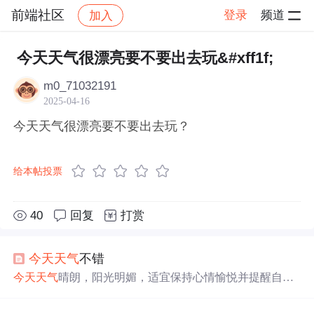
前端社区
登录
频道
加入
帖子详情
社区
前端社区
感慨
今天天气很漂亮要不要出去玩&#xff1f;
m0_71032191
2025-04-16
今天天气很漂亮要不要出去玩？
给本帖投票
40
回复
打赏
今天天气
不错
今天天气
晴朗，阳光明媚，适宜保持心情愉悦并提醒自己
宽容待人。工作计划包括完成剩余任务、回复邮件、撰写
日报及持续学习。强调了在忙碌中保持心态平和的重要