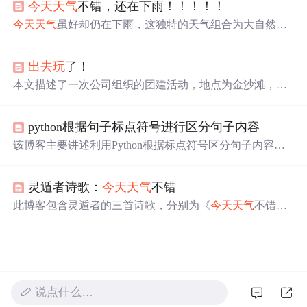
今天天气
不错，还在下雨！！！！！
性。
今天天气
虽好却仍在下雨，这独特的天气组合为大自然带
来了别样的韵味。雨水轻轻敲打地面，带来清新的空气和
生机勃勃的景象，仿佛一首自然的交响曲。在雨中漫步，
出去玩
了！
感受那份静谧与宁静，享受大自然赋予我们的独特体验。
本文描述了一次公司组织的团建活动，地点为金沙滩，主
要内容包括户外烧烤、沙滩足球等集体运动。活动强调员
工互动与身体锻炼，体现企业团队建设实践。
python根据句子标点符号进行区分句子内容
该博客主要讲述利用Python根据标点符号区分句子内容，
以‘
今天天气
很好，我想
出去玩
！’为例，体现了通过标点
对句子进行区分的应用。
灵遁者诗歌：
今天天气
不错
此博客包含灵遁者的三首诗歌，分别为《
今天天气
不错》
《真正的雪》《你和我》。诗中充满奇幻想象，如冰箱分
娩冰河世纪、海鸟标本有哭声等，展现出独特的意象和情
感。
说点什么…