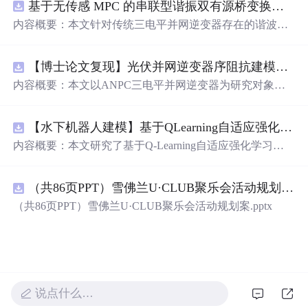
基于无传感 MPC 的串联型谐振双有源桥变换器动态性能优化（Simulink仿真实现）
速发展的大语言模型应用到实际的硬件设备中。无论你是
对 AI 感兴趣的学生，还是想要探索新技术的开发者，都可
内容概要：本文针对传统三电平并网逆变器存在的谐波含
以通过这个项目获得宝贵的学习经验。
量高、电网不平衡工况适应性差及动态响应滞后等问题，
提出了一种基于有源中点箝位（ANPC）三电平逆变器的
【博士论文复现】光伏并网逆变器序阻抗建模、扫频辨识与弱电网交互稳定性分析【阻抗建模、验证扫频法】（Matlab代码、Simulink仿真实现）
高性能并网控制策略。该策略融合了双极性倍频脉宽调制
（DPWMA）、正负序分离锁相技术和电网电压前馈控
内容概要：本文以ANPC三电平并网逆变器为研究对象，
制，构建了“精准同步-扰动补偿-优质调制”的一体化控制体
提出了一种融合双极性倍频脉宽调制（DPWMA）、正负
系。通过Simulink搭建仿真模型，在稳态对称、电网不平衡
序分离锁相与电网电压前馈控制的高性能并网控制策略。
及动态扰动等多种工况下进行验证，结果表明该复合控制
【水下机器人建模】基于QLearning自适应强化学习PID控制器在AUV中的应用研究（Matlab代码实现）
通过对ANPC拓扑结构的分析，阐明其在开关损耗均衡、
策略能显著降低并网电流谐波，提升锁相精度，有效抑制
中点电位稳定和低输出谐波方面的硬件优势，为高质量并
内容概要：本文研究了基于Q-Learning自适应强化学习的PI
功率波动，并大幅缩短系统动态调节时间，增强了逆变器
网奠定基础。在此基础上，DPWMA调制策略有效提升输
D控制器在自主水下航行器（AUV）运动控制中的应用，
在复杂电网环境下的稳定性与适应性。; 适合人群：从事电
出波形的等效开关频率，显著降低谐波含量；正负序分离
旨在提升水下机器人在复杂、非线性及动态变化海洋环境
力电子、新能源并网、智能电网等相关领域的科研人员及
锁相技术可精准提取电网正序分量，克服电网不平衡导致
（共86页PPT）雪佛兰U·CLUB聚乐会活动规划案.pptx
中的控制精度与自适应能力。通过将强化学习算法与传统P
工程技术人员，尤其适合具备一定MATLAB/Simulink仿真
的锁相失真与电流不对称问题；电网电压前馈控制则增强
ID控制深度融合，构建了一种能够在线自主调整PID参数
（共86页PPT）雪佛兰U·CLUB聚乐会活动规划案.pptx
基础、专注于并网逆变器控制策略研究的研发人员； 使用
系统对动态扰动的响应能力，缩短调节时间。文章构建了
的智能控制框架，有效克服了传统PID控制器在面对模型
场景及目标：①用于提升大功率并网逆变器在电网电压不
“信号采集—核心控制—调制驱动”的三层协同控制架构，
不确定性、外部干扰和时变系统特性时适应性不足的问
平衡、骤升骤降等非理想工况下的运行性能；②为ANPC
并通过多工况仿真验证了该策略在稳态、不平衡及动态扰
题。研究详细阐述了AUV的动力学建模过程，并精心设计
拓扑结构与先进控制算法（如DPWMA、前馈-反馈复合控
动条件下的优越性能，结果表明系统具备优异的电能质
了Q-Learning算法的状态空间、动作空间与奖励函数，使
制）的协同优化提供仿真依据和技术参考；③适用于新能
量、运行稳定性与抗扰能力。; 适合人群：电力电子、新能
其能在Matlab仿真环境中通过不断的交互试错进行学习与
源发电系统、工业变流装置等对电能质量和动态响应要求
源并网、自动控制等相关领域的科研人员、研究生及从事
优化，最终实现对航向角、深度等关键运动姿态的高精
说点什么…
较高的应用场景； 阅读建议：建议读者结合文中提出的控
逆变器设计与控制的工程技术人员。; 使用场景及目标：①
度、强鲁棒性控制。仿真结果充分验证了该方法在响应速