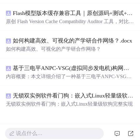
围绕“建立服务端组件、客户端组件、数据获取、缓存和交
互边界图，识别错误跨界依赖”的结果，对比两个版本的输
Flash模型版本缓存兼容工具｜原创源码+测试+离线报告
入约定、规则参数、结果结构和风险项，识别变更影响。
压缩包包含完整源码、3 项自动化测试、可复现合成示
原创 Flash Version Cache Compatibility Auditor 工具，对比两
例、离线 HTML/JSON/SVG 报告、1080×720 真实运行效
个Flash模型版本的前缀规范、缓存键、Tokenizer、命中率
果图、README、运行说明、功能清单、MIT License 及
和重建成本。压缩包包含完整源码、3 项自动化测试、可
原创与授权声明。运行时零第三方依赖，不包含热点产品
如何构建高效、可视化的产学研合作网络？.docx
复现合成示例、离线 HTML/JSON/SVG 报告、1080×720
或开源项目源码、Logo、官方截图、论文、生产日志或其
真实运行效果图、README、运行说明、功能清单、MIT
如何构建高效、可视化的产学研合作网络？
他受限素材。
License 及原创与授权声明。运行时零第三方依赖，不包含
热点产品或开源项目源码、Logo、官方截图、论文、生产
日志或其他受限素材。
基于三电平ANPC-VSG(虚拟同步发电机)构网型逆变器控制+双闭环+中点电位平衡控制
内容概要：本文详细介绍了一种基于三电平ANPC-VSG
（虚拟同步发电机）构网型逆变器的复合控制策略，聚焦
于双闭环控制与中点电位平衡控制的实现，适用于光伏储
无锁双实例软件看门狗：嵌入式Linux轻量级软狗完整实现
能系统并网的Simulink仿真模型。该模型为未发表的原创研
究成果，涵盖了逆变器在并网过程中的动态响应、稳定性
无锁双实例软件看门狗：嵌入式Linux轻量级软狗完整实现
控制以及中点电位的有效调节，旨在提升新能源并网系统
的稳定性与电能质量。文中还探讨了多种相关控制技术，
如DPWMA调制、正负序分离控制、前馈控制等，充分展
现了该系统在复杂电网环境下的适应性与先进性。; 适合人
说点什么…
群：面向具备电力电子、新能源并网或自动控制理论基础