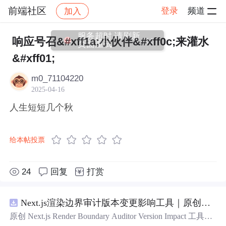
前端社区
登录
频道
加入
帖子详情
社区
前端社区
感慨
服务超时,请刷新
响应号召&#xff1a;小伙伴&#xff0c;来灌水
页面重试
&#xff01;
m0_71104220
2025-04-16
人生短短几个秋
给本帖投票
24
回复
打赏
Next.js渲染边界审计版本变更影响工具｜原创源码+测试+离线报告
原创 Next.js Render Boundary Auditor Version Impact 工具，