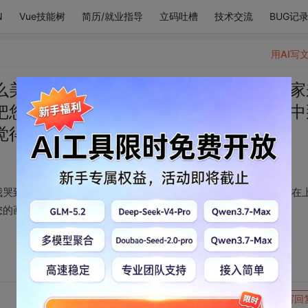
N
Vue技能树
简历/就业指导
立码吐槽
技术交流
BUG记
用AI写
么美丽的画作在发光我哭到太平洋周围国家
把您绑在上面等待天使下来接您，在人生中
觉得：人间值得。
我哭到太平洋周围国家来通缉我，我要到神坛上安个小椅子把您绑在
您的画我就觉得：人间值得。
转发到动态
举报
写回