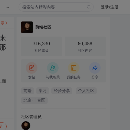
...
录
登录/注册
文章
前端社区
来
316,330
60,458
那
社区成员
社区内容
发帖
与我相关
我的任务
分享
上面
前端
学习
经验分享
个人社区
北京·丰台区
社区管理员
复