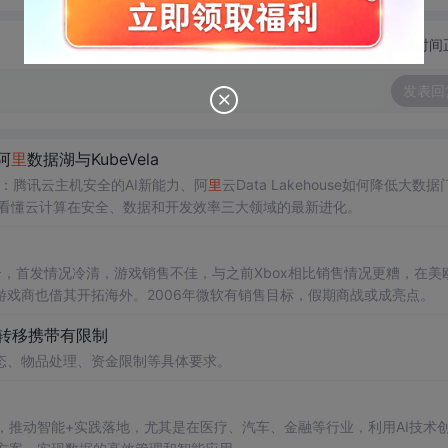
切换为时间
发表回
阿
里
数据湖与KubeVela
读：腾讯云主机安全的AI新能力、阿
里
云Data Lakehouse如何降低大数据
一篇看懂云计算在安全、数据和开发效率三大领域的最新进化。
阴云，首发情况冷清，游戏销售不佳，与之前Xbox相比销售情况更糟，在美
戏商也借其开拓海外。2006年微软有销售目标，假期商战或成亮点。
品转移携带有限制
态、物品处理、资金限制等具体要求。
管理，推动智能+实践落地，尤其是在医疗、汽车、金融等行业，利用AI技术