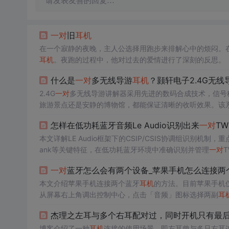
请发表友善的回复…
一对
旧
耳机
在一个寂静的夜晚，主人公选择用跑步来排解心中的烦闷。
耳机
。夜跑的过程中，他对过去的爱情进行了深刻的反思。
什么是
一对
多无线导游
耳机
？颢轩电子2.4G无线
2.4G
一对
多无线导游讲解器采用先进的数码合成技术，信号
旅游景点还是安静的博物馆，都能保证清晰的收听效果。该
怎样在低功耗蓝牙音频Le Audio识别出来
一对
TW
本文详解LE Audio框架下的CSIP/CSIS协调组识别机制，重点阐述如
ank等关键特征，在低功耗蓝牙环境中准确识别并管理
一对
T
多设备连接流程，支撑真无线立体声的标准化同步。
一对
蓝牙怎么会有两个设备_苹果手机怎么连接两
本文介绍苹果手机连接两个蓝牙
耳机
的方法。目前苹果手机仅支
从屏幕右上角调出控制中心，点击「音频」图标选择两副
耳
杰理之左耳与多个右耳配对过，同时开机只有最
博客介绍了一种
耳机
连接的使用场景，即左耳曾与多只右耳