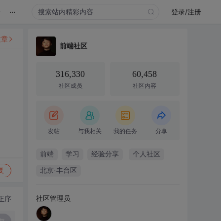
...
录
登录/注册
文章
前端社区
316,330
60,458
社区成员
社区内容
发帖
与我相关
我的任务
分享
前端
学习
经验分享
个人社区
复
北京·丰台区
社区管理员
正序