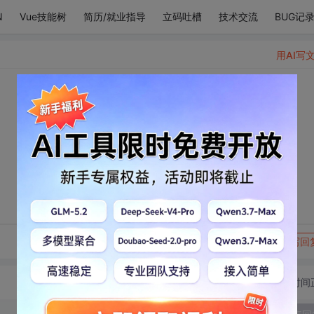
N
Vue技能树
简历/就业指导
立码吐槽
技术交流
BUG记
用AI写
转发到动态
举报
写回
切换为时间