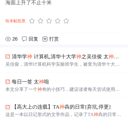
海面上升了不止十米
给本帖投票
26
回复
打赏
清华学
神
计算机,清华十大学
神
之吴佳俊 太
神
了！
吴佳俊，清华计算机科学实验班学生，被誉为清华十大学
神
之一。他在计算机视觉领域表现出色，成为
世界
顶级会
议CVPR审稿人，并在顶级期刊发表多篇论文。
每日一签 太
神
啦
本文分享了一个
神
奇的小技巧，建议读者每天尝试使用，
体验其带来的便利和乐趣。
【高大上の连载】TA
神
犇的日常[弃坑,停更]
这是一本以日记形式的文学作品，记录了TA
神
犇的日常生
活、语录及成长经历。从迟到被站撸一顿到SDOI
20
15夏令
营的生活，再到与同学一起分享
神
犇语录引发巨大反响，