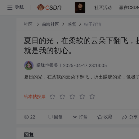
社区活动
赢在CSD
导航
社区
前端社区
感慨
帖子详情
夏日的光，在柔软的云朵下翻飞，
就是我的初心。
2025-04-17 23:14:05
朦胧也很美
夏日的光，在柔软的云朵下翻飞，折出朦胧的光，像极
给本帖投票
22
回复
打赏
分享
收藏
回复