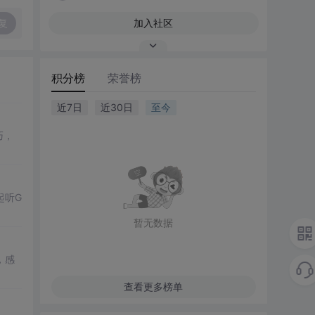
复
加入社区
积分榜
荣誉榜
近7日
近30日
至今
巧，
起听G
暂无数据
，感
查看更多榜单