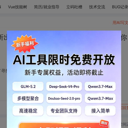
N
Vue技能树
简历/就业指导
立码吐槽
技术交流
BUG记
用AI写
折出朦胧的光，像极了寻找初心的人，而你
了寻找初心的人，而你，就是我的初心。
转发到动态
举报
写回
切换为时间