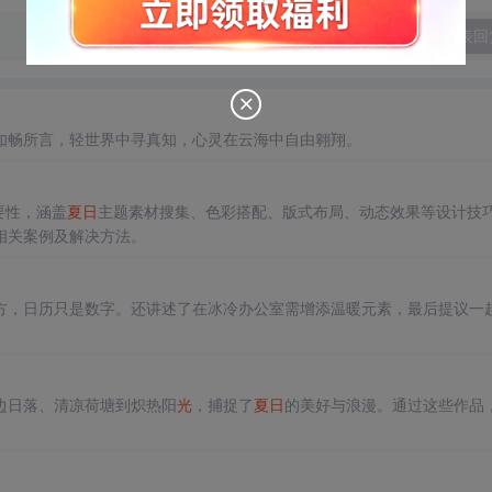
发表回
如畅所言，轻世界中寻真知，心灵在云海中自由翱翔。
要性，涵盖
夏日
主题素材搜集、色彩搭配、版式布局、动态效果等设计技
相关案例及解决方法。
方，日历只是数字。还讲述了在冰冷办公室需增添温暖元素，最后提议一
边日落、清凉荷塘到炽热阳
光
，捕捉了
夏日
的美好与浪漫。通过这些作品