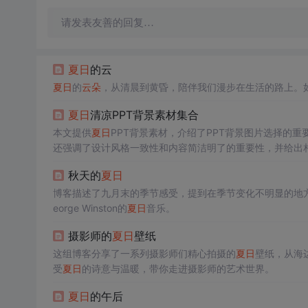
请发表友善的回复…
夏日
的云
夏日
的
云朵
，从清晨到黄昏，陪伴我们漫步在生活的路上。
夏日
清凉PPT背景素材集合
本文提供
夏日
PPT背景素材，介绍了PPT背景图片选择的重
还强调了设计风格一致性和内容简洁明了的重要性，并给出
秋天的
夏日
博客描述了九月末的季节感受，提到在季节变化不明显的地
eorge Winston的
夏日
音乐。
摄影师的
夏日
壁纸
这组博客分享了一系列摄影师们精心拍摄的
夏日
壁纸，从海
受
夏日
的诗意与温暖，带你走进摄影师的艺术世界。
夏日
的午后