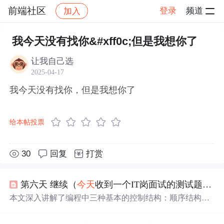
前端社区
登录
频道
加入
帖子详情
社区
前端社区
感慨
我今天没有找你&#xff0c;但是我想你了
让我自己选
2025-04-17
我今天没有找你，但是我想你了
给本帖投票
30
回复
打赏
第六天 继续（
今天
收到一个IT岗面试的测试题，很有意思，是关于课程设计的，
本文深入讲解了编程中三种基本的控制结构：顺序结构、
选择结构和循环结构。通过实例演示了if语句的各种形式，
包括单选、双选、多选和嵌套结构，以及switch语句的使