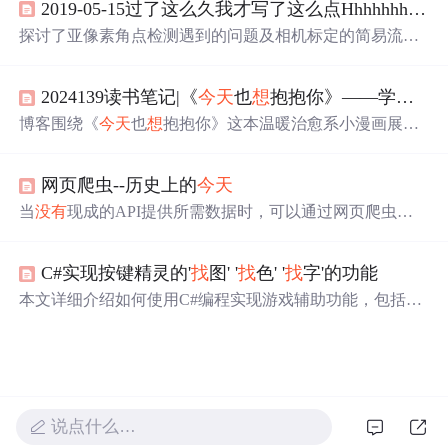
2019-05-15过了这么久我才写了这么点Hhhhhhhh
今
用。同时，详细解析了while和do...while循环的特点和应
用。
探讨了亚像素角点检测遇到的问题及相机标定的简易流
程，分享了一篇使用Matlab进行cameraCalibrator的傻瓜式操
作文章，计划解决轮廓提取难题。
2024139读书笔记|《
今天
也
想
抱抱你》——学会把自己置顶，被爱
博客围绕《
今天
也
想
抱抱你》这本温暖治愈系小漫画展
开，分享诸多人生感悟。如不必为无法掌控之事焦虑，要
抓紧时间爱家人，青春和生命应热烈勇敢，要做好眼前
网页爬虫--历史上的
今天
事，学会把自己置顶，放弃从别人身上
找
答案等。
当
没有
现成的API提供所需数据时，可以通过网页爬虫获
取。本文介绍了如何使用Java JDK工具进行HTTP和HTTPS
请求，以及如何选择和解析网页数据。示例中，作者展示
C#实现按键精灵的'
找
图' '
找
色' '
找
字'的功能
了如何编写HttpUtils工具类，并选择了http://www.lssdjt.com/
作为目标网站，从网页源代码中抽取历史上的
今天
数据。
本文详细介绍如何使用C#编程实现游戏辅助功能，包括
找
颜色、
找
图片、
找
文字和
找
数字等关键技术，适用于复杂
多变的游戏画面，成功率高达100%。
说点什么…