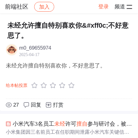
前端社区
登录
频道
加入
帖子详情
社区
前端社区
感慨
未经允许擅自特别喜欢你&#xff0c;不好意
思了。
m0_69655974
2025-04-17
未经允许擅自特别喜欢你，不好意思了。
给本帖投票
27
回复
打赏
小米汽车3名员工
未经
许可
擅自
参与研讨会，被辞退！
小米集团因三名前员工在任职期间泄露小米汽车关键信息