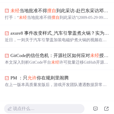
而发布声明。事件警示企业需强化内部数据管理，
特别
是
云盒子私有云盘的人员设备绑定、权限控制和网络隔离，
未经
当地批准不得
擅自
到此采访-赴巴东采访邓案记者被围殴
以预防数据泄露。云盒子提供了全面的数据安全解决方
案，包括业务系统数据保护和合规的跨网文件交换措施。
打手：“
未经
当地批准不得
擅自
到此采访”(2009-05-29 09:50:
23)标签：佛珠 中国之声 外婆 女记者 卫毅 野三关镇 中央
人民广播电台中国之声(记者 杨超) 湖北巴东发生的女服务
axure8 事件改变样式_汽车引擎盖煮火锅？实为改装样式 交警：
员邓玉娇刺死官员案一直备受媒体关注。昨天两名在巴东
县野三关镇采访此案的记者被当地不明身份的人围攻殴
近日，一则关于汽车引擎盖加装电磁炉煮火锅的视频在网
打，并被强制写下“
未经
当地批准不得
擅自
到此采访”的书
络上引起热议。视频展示了一辆私家车的引擎盖上放置着
面材料，采访获得
正在煮食的火锅，并配有电磁炉的功能按键。然而，据商
GitCode的信任危机：开源社区如何应对
未经
授权的项目迁移
家透露，这只是恶搞设计，实际并未具备烹饪功能。此类
改装行为
未经
车管部门批准将被视为违法。
本文深入剖析GitCode平台
未经
许可批量迁移GitHub开源项
目所引发的信任危机，指出其行为构成对开发者身份盗
用、劳动成果剽窃及社区协作秩序的多重侵害。文章从法
PM ：只
允许
你在规则里闹腾
律（开源许可证约束）、技术（元数据标记与CI校验）和
社区（舆论监督与声誉机制）三个维度阐述开源社区的自
在上一版本高质量发版后，游戏开发团队遭遇数据异常挑
卫路径，并呼吁平台建立授权迁移流程、嵌入道德优先的
战。调整SDK集成导致数据缺失，影响渠道数据归因。流
产品设计、转向赋能型生态共建，以重建开发者信任。
程问题包括需求
未经
评审、质量意识薄弱、上线后未及时
跟踪数据。解决方案涵盖需求评审、质量意识提升、数据
确认及全员参与。
说点什么…