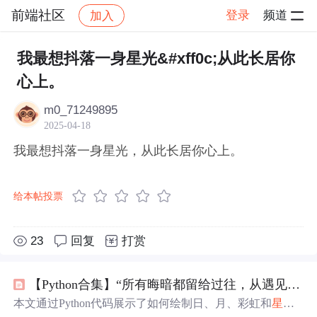
前端社区
登录
频道
加入
帖子详情
社区
前端社区
感慨
我最想抖落一身星光&#xff0c;从此长居你
心上。
m0_71249895
2025-04-18
我最想抖落一身星光，从此长居你心上。
给本帖投票
23
回复
打赏
【Python合集】“所有晦暗都留给过往，从遇见你开始，凛冬散尽，星河长明”（附四款源码）
本文通过Python代码展示了如何绘制日、月、彩虹和
星光