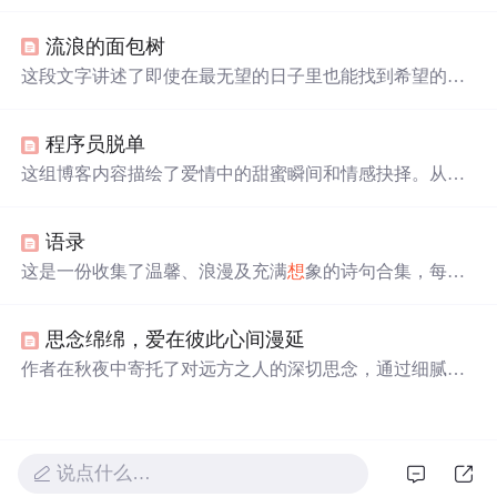
的美丽场景，利用turtle库创建出视觉效果。代码简洁易
懂，适合初学者。同时，文章还分享了与星空、月亮相关
流浪的面包树
的诗意句子，增添艺术气息。
这段文字讲述了即使在最无望的日子里也能找到希望的故
事。作者提到，人们可以经历艰难时期，但最终能够摆脱
困境，重新找回生活的光彩。然而，在某些特殊时刻，回
程序员脱单
忆会让人感到孤独和迷茫。
这组博客内容描绘了爱情中的甜蜜瞬间和情感抉择。从取
消远行计划到日常对话的重要性，再到内心深处的愿望，
每一句话都充满了对爱人的深情告白。作者表达了遇见心
语录
仪之人后，宏大理
想
变为平凡生活的渴望，以及对未来的
坚定。这些温馨的表达展现了情感世界中细腻的心境变
这是一份收集了温馨、浪漫及充满
想
象的诗句合集，每一
化。
句都充满了对美好生活的向往和对爱情的细腻描绘，从月
光下的轻声细语到星空下的深情凝视，每一句话都如同一
思念绵绵，爱在彼此心间漫延
首小诗，让人沉醉。
作者在秋夜中寄托了对远方之人的深切思念，通过细腻的
文字描绘了一幅幅思念的画面，表达了即使距离遥远，心
中的情感依旧绵绵不绝。
说点什么…