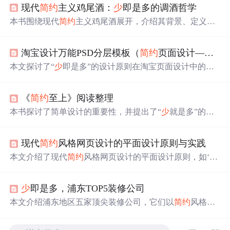
现代
简约
主义鸡尾酒：
少
即是多的调酒哲学
本书围绕现代
简约
主义鸡尾酒展开，介绍其背景、定义、
特点与优势，阐述核心原则，讲解制作所需工具、原料及
基本技巧，列举经典与创意鸡尾酒配方，还提及装饰与呈
淘宝设计万能PSD分层模板（
简约
页面设计——
少
现技巧，助读者掌握“
少
即是多”的调酒艺术。
本文探讨了“
少
即是多”的设计原则在淘宝页面设计中的重
要性，强调了通过精简元素提升用户体验。文中列举了多
个PSD分层案例，展示如何通过简洁设计使产品信息突
《
简约
至上》阅读整理
出，同时指出
简约
设计不仅关乎视觉美观，还应注重细节
和品质，以避免内容空洞。
本书探讨了简单设计的重要性，并提出了“
少
就是多”的理
念。通过案例分析，讲解了如何在产品设计中实现真正的
简化，包括功能的选择、用户群体分类及
简约
策略的应
现代
简约
风格网页设计的平面设计原则与实践
用。
本文介绍了现代
简约
风格网页设计的平面设计原则，如‘
少
即是多’、对齐、留白和对比，以及在实践中如何灵活运
用。还关注色彩、排版和图标图片的
简约
处理，以提升用
少
即是多，浦东TOP5装修公司
户体验。
本文介绍浦东地区五家顶尖装修公司，它们以
简约
风格见
长，各具特色，包括即住空间装饰、鼎艺装饰、万家装
饰、上邦装饰及安居装饰，共同诠释了“
少
即是多”的设计