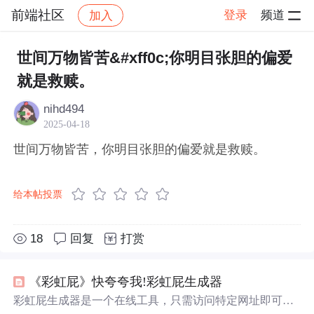
前端社区
登录
频道
加入
帖子详情
社区
前端社区
感慨
世间万物皆苦&#xff0c;你明目张胆的偏爱
就是救赎。
nihd494
2025-04-18
世间万物皆苦，你明目张胆的偏爱就是救赎。
给本帖投票
18
回复
打赏
《彩虹屁》快夸夸我!彩虹屁生成器
彩虹屁生成器是一个在线工具，只需访问特定网址即可获