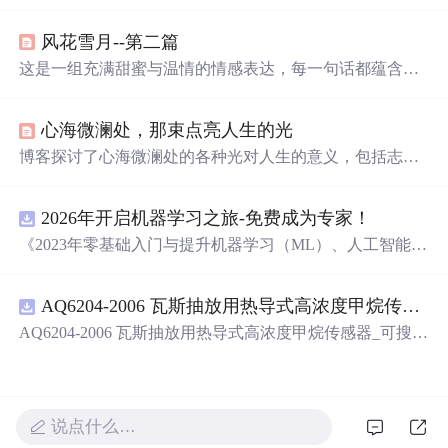
取充满创意和甜蜜的赞美语句。这些彩虹屁涵盖了从浪漫
告白到日常夸奖的各种场景，为日常生活增添乐趣。
风花雪月--第二篇
这是一组充满甜蜜与温情的情感表达，每一句话都蕴含着
深深的喜爱和温柔，适合用来向爱人传递心中的情感。这
些短句不仅表达了作者对爱情的独特见解，也展示了情感
心海微澜处，那束点亮人生的光
细腻的一面，让人感受到爱情的美好和力量。
博客探讨了心海微澜处的各种光对人生的意义，包括志之
光、情之光、慧之光等。这些光能驱散阴霾、指引方向、
赋予勇气，还能让人善借外力，共同成长，照亮自己也温
2026年开启机器学习之旅-免费成为专家！
暖世界。
《2023年零基础入门与提升机器学习（ML）、人工智能
（AI）的全指南，涵盖最新动态与前沿技术！》
AQ6204-2006 瓦斯抽放用热导式高浓度甲烷传感器-可搜索.pdf
AQ6204-2006 瓦斯抽放用热导式高浓度甲烷传感器_可搜
索.pdf
说点什么…