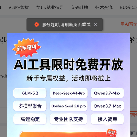
N
Vue技能树
简历/就业指导
立码吐槽
技术交流
BUG记
用AI写
服务超时,请刷新页面重试
起喝奶茶，冬天适合一切浪漫的事情，我的
漫的事情，我的意思是：和你。 ​​​
转发到动态
举报
写回
切换为时间