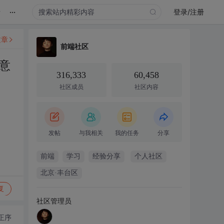
...
录
登录/注册
文章
前端社区
意
316,333
60,458
社区成员
社区内容
发帖
与我相关
我的任务
分享
前端
学习
经验分享
个人社区
北京·丰台区
复
社区管理员
正序