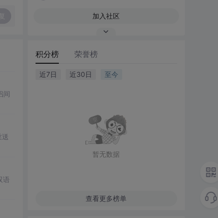
复
加入社区
积分榜
荣誉榜
近7日
近30日
至今
侣间
丝送
暂无数据
双语
查看更多榜单