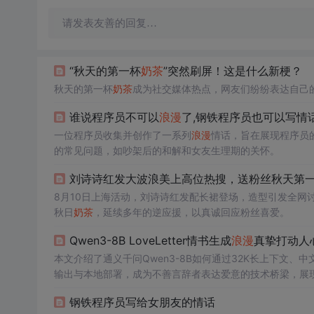
请发表友善的回复…
“秋天的第一杯
奶茶
”突然刷屏！这是什么新梗？
秋天的第一杯
奶茶
成为社交媒体热点，网友们纷纷表达自己
谁说程序员不可以
浪漫
了,钢铁程序员也可以写情
一位程序员收集并创作了一系列
浪漫
情话，旨在展现程序员
的常见问题，如吵架后的和解和女友生理期的关怀。
刘诗诗红发大波浪美上高位热搜，送粉丝秋天第
8月10日上海活动，刘诗诗红发配长裙登场，造型引发全网
秋日
奶茶
，延续多年的逆应援，以真诚回应粉丝喜爱。
Qwen3-8B LoveLetter情书生成
浪漫
真挚打动人
本文介绍了通义千问Qwen3-8B如何通过32K长上下文、
输出与本地部署，成为不善言辞者表达爱意的技术桥梁，展现
钢铁程序员写给女朋友的情话