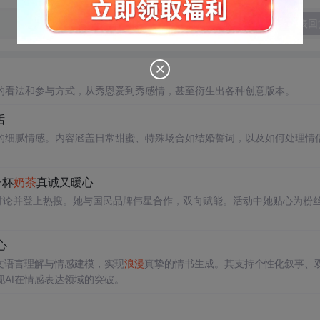
发表回
的看法和参与方式，从秀恩爱到秀感情，甚至衍生出各种创意版本。
话
的细腻情感。内容涵盖日常甜蜜、特殊场合如结婚誓词，以及如何处理情
一杯
奶茶
真诚又暖心
讨论并登上热搜。她与国民品牌伟星合作，双向赋能。活动中她贴心为粉
心
中文语言理解与情感建模，实现
浪漫
真挚的情书生成。其支持个性化叙事、
AI在情感表达领域的突破。