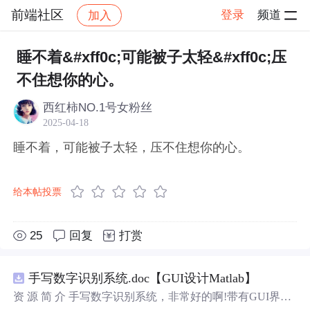
前端社区
登录
频道
加入
帖子详情
社区
前端社区
感慨
睡不着&#xff0c;可能被子太轻&#xff0c;压
不住想你的心。
西红柿NO.1号女粉丝
2025-04-18
睡不着，可能被子太轻，压不住想你的心。
给本帖投票
25
回复
打赏
手写数字识别系统.doc【GUI设计Matlab】
资 源 简 介 手写数字识别系统，非常好的啊!带有GUI界