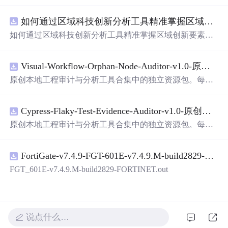
面，使用方便! 详 情 说 明 用这个手写数字识别系统，你可
以轻松地识别手写数字。这个系统不仅功能强大，而且还
如何通过区域科技创新分析工具精准掌握区域创新要素分布与产业链融合现状？.docx
带有直观的图形用户界面（GUI），非常容易使用。你只
需要将手写数字输入系统，它将立即给出准确的识别结
如何通过区域科技创新分析工具精准掌握区域创新要素分
果。这个系统可以在各种场景中使用，无论是学校、工作
布与产业链融合现状？
还是日常生活，都能为你提供快速和准确的识别服务。它
是一个非常方便和实用的工具，你一定会喜欢它的！
Visual-Workflow-Orphan-Node-Auditor-v1.0-原创源码与文档.zip
原创本地工程审计与分析工具合集中的独立资源包。每个
ZIP包含完整源码、3项自动化测试、可复现合成示例、离
线HTML、JSON与SVG报告、1080×720真实运行效果图、
Cypress-Flaky-Test-Evidence-Auditor-v1.0-原创源码与文档.zip
README、运行说明、功能清单、MIT License及原创与授
权声明。解压后进入project目录，执行npm test验证算法，
原创本地工程审计与分析工具合集中的独立资源包。每个
执行npm run report生成报告，也可通过本地静态服务器打
ZIP包含完整源码、3项自动化测试、可复现合成示例、离
开网页。运行时零第三方依赖，不包含热点产品或开源项
线HTML、JSON与SVG报告、1080×720真实运行效果图、
目源码、Logo、官方截图、论文、生产日志或其他受限素
FortiGate-v7.4.9-FGT-601E-v7.4.9.M-build2829-FORTINET.out
README、运行说明、功能清单、MIT License及原创与授
材。适合前端开发、AI应用工程、测试审计和课程实践。
权声明。解压后进入project目录，执行npm test验证算法，
FGT_601E-v7.4.9.M-build2829-FORTINET.out
执行npm run report生成报告，也可通过本地静态服务器打
开网页。运行时零第三方依赖，不包含热点产品或开源项
目源码、Logo、官方截图、论文、生产日志或其他受限素
材。适合前端开发、AI应用工程、测试审计和课程实践。
说点什么…