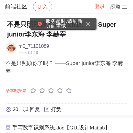
前端社区
登录
频道
加入
帖子详情
社区
前端社区
感慨
服务超时,请刷新
不是只照顾你了吗&#xff1f; ——Super
页面重试
junior李东海 李赫宰
m0_71101089
2025-04-18
不是只照顾你了吗？ ——Super junior李东海 李赫
宰
给本帖投票
20
回复
打赏
手写数字识别系统.doc【GUI设计Matlab】