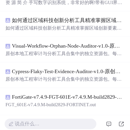
资 源 简 介 手写数字识别系统，非常好的啊!带有GUI界
面，使用方便! 详 情 说 明 用这个手写数字识别系统，你可
以轻松地识别手写数字。这个系统不仅功能强大，而且还
如何通过区域科技创新分析工具精准掌握区域创新要素分布与产业链融合现状？.docx
带有直观的图形用户界面（GUI），非常容易使用。你只
需要将手写数字输入系统，它将立即给出准确的识别结
如何通过区域科技创新分析工具精准掌握区域创新要素分
果。这个系统可以在各种场景中使用，无论是学校、工作
布与产业链融合现状？
还是日常生活，都能为你提供快速和准确的识别服务。它
是一个非常方便和实用的工具，你一定会喜欢它的！
Visual-Workflow-Orphan-Node-Auditor-v1.0-原创源码与文档.zip
原创本地工程审计与分析工具合集中的独立资源包。每个
ZIP包含完整源码、3项自动化测试、可复现合成示例、离
线HTML、JSON与SVG报告、1080×720真实运行效果图、
Cypress-Flaky-Test-Evidence-Auditor-v1.0-原创源码与文档.zip
README、运行说明、功能清单、MIT License及原创与授
权声明。解压后进入project目录，执行npm test验证算法，
原创本地工程审计与分析工具合集中的独立资源包。每个
执行npm run report生成报告，也可通过本地静态服务器打
ZIP包含完整源码、3项自动化测试、可复现合成示例、离
开网页。运行时零第三方依赖，不包含热点产品或开源项
线HTML、JSON与SVG报告、1080×720真实运行效果图、
目源码、Logo、官方截图、论文、生产日志或其他受限素
FortiGate-v7.4.9-FGT-601E-v7.4.9.M-build2829-FORTINET.out
README、运行说明、功能清单、MIT License及原创与授
材。适合前端开发、AI应用工程、测试审计和课程实践。
权声明。解压后进入project目录，执行npm test验证算法，
FGT_601E-v7.4.9.M-build2829-FORTINET.out
执行npm run report生成报告，也可通过本地静态服务器打
开网页。运行时零第三方依赖，不包含热点产品或开源项
目源码、Logo、官方截图、论文、生产日志或其他受限素
说点什么…
材。适合前端开发、AI应用工程、测试审计和课程实践。