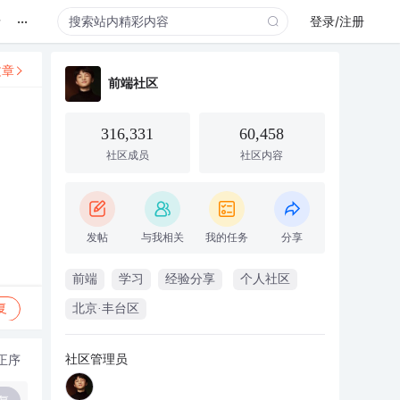
...
录
登录/注册
文章
前端社区
316,331
60,458
社区成员
社区内容
发帖
与我相关
我的任务
分享
前端
学习
经验分享
个人社区
复
北京·丰台区
社区管理员
正序