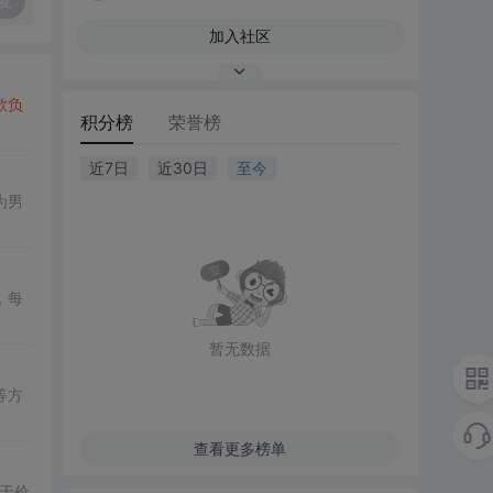
复
加入社区
欺负
积分榜
荣誉榜
近7日
近30日
至今
为男
，每
暂无数据
等方
查看更多榜单
于价