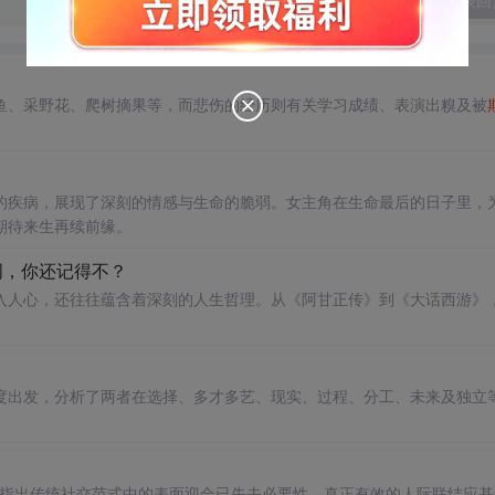
发表回
鱼、采野花、爬树摘果等，而悲伤的经历则有关学习成绩、表演出糗及被
的疾病，展现了深刻的情感与生命的脆弱。女主角在生命最后的日子里，
期待来生再续前缘。
词，你还记得不？
入人心，还往往蕴含着深刻的人生哲理。从《阿甘正传》到《大话西游》
度出发，分析了两者在选择、多才多艺、现实、过程、分工、未来及独立
。指出传统社交范式中的表面迎合已失去必要性，真正有效的人际联结应基