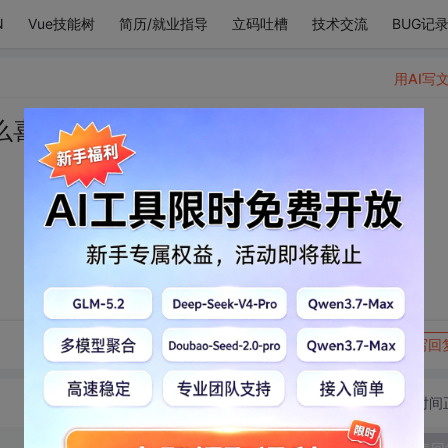
N
Vue技能树
简历/就业指导
立码吐槽
技术交流
BUG记
用AI写
么喜欢你。
转发到动态
举报
写回
切换为时间