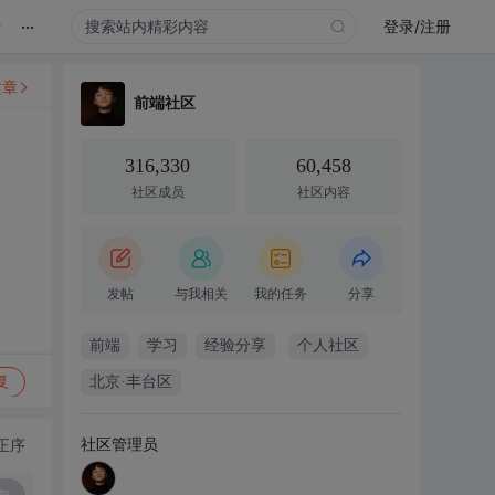
...
录
登录/注册
文章
前端社区
316,330
60,458
社区成员
社区内容
发帖
与我相关
我的任务
分享
前端
学习
经验分享
个人社区
复
北京·丰台区
社区管理员
正序