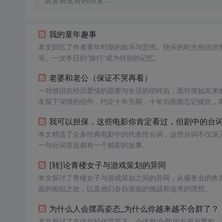
请发表友善的回复…
我的童年趣事
本文回忆了作者童年时期的欢乐与悲伤。快乐的时光包括抓
等。一次冬日的“旅行”成为特别的记忆。
老婆和老公（保证不哭再看）
一对情侣在经历爱情的甜蜜与生活的琐碎后，面对突如其来
友留下深情的信件，约定十年为期，十年后彻底忘记彼此，
我可以担保，这些电影你肯定看过，但剧中的台
本文精选了众多经典电影中的代表性台词，这些台词不仅深
一句台词背后都有一个精彩的故事。
[转]论青楼女子与游戏策划的异同
本文探讨了青楼女子与游戏策划之间的异同，从服务业的角
面的相似之处，以及他们各自面临的挑战和追求的理想。
为什么人会摆高姿态_为什么你越来越不合群了？
本文探讨了在信息时代背景下，个体对‘合群’的反思与重构