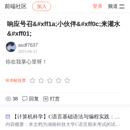
前端社区
登录
频道
加入
帖子详情
社区
前端社区
感慨
响应号召&#xff1a;小伙伴&#xff0c;来灌水
&#xff01;
asdf7637
2025-04-21
你在我掌心里呀！
给本帖投票
38
回复
打赏
【计算机科学】C语言基础语法与编程实践：湖南科技大学期末考试核心知识点解析
内容概要：本文档为湖南科技大学C语言期末考试的试题