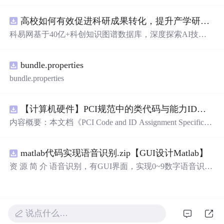
库，主要包含多套选择题，涵盖C语言的基础知识点，如
基本数据类型、运算符与表达式、控制结构（if、switch、
高校如何有效促进科研成果转化，提升产学研合作效率？.docx
循环）、数组、字符串处理、函数定义与调用、指针初步
等内容。题目形式为单项选择题，每道题后附有正确答
科易网基于40亿+科创知识图谱数据库，深度探索AI技术
案，旨在帮助学生巩固C语言语法和程序逻辑理解，提升
在技术转移、成果转化、技术经纪、知识产权、产业创
编程实践能力。; 适合人群：适用于高等院校计算机相关专
新、科技招商等垂直领域的多样化应用场景，研究科技创
业学习C语言课程的学生，特别是准备期末考试或需要强
bundle.properties
新领域的AI+数智化解决方案，推动科技创新与产业创新
化基础知识的初学者。; 使用场景及目标：①用于考前复
智能化发展。
bundle.properties
习，检验对C语言核心概念的掌握程度；②辅助教师出题
或课堂教学练习；③通过反复练习提高编程思维与代码逻
辑分析能力。; 阅读建议：建议结合教材和上机实践进行练
【计算机硬件】PCI规范中的类代码与能力ID分配：设备功能分类及扩展能力标识系统设计
习，重点关注易错题和涉及复杂逻辑控制的题目，理解每
内容概要：本文档《PCI Code and ID Assignment Specificati
道题背后的程序执行流程，以达到真正掌握语言特性的目
on Revision 1.10》由PCI-SIG发布，定义了PCI设备的类代
的。
码（Class Codes）、能力标识（Capability IDs）和扩展能
matlab代码实现语音识别.zip【GUI设计Matlab】
力标识（Extended Capability IDs）的标准编码规范。文档
详细列出了各类设备的功能分类，包括存储控制器、网络
资 源 简 介 语音识别，有GUI界面，实现0~9数字语音识别
控制器、显示设备、输入设备等，并为每种设备类型分配
详 情 说 明 在这个文档中，我们将讨论语音识别的重要性
唯一的Base Class、Sub-C
以及如何实现0到9的数字语音识别。语音识别是一种技
术，它可以将人类的语音转换为计算机可以理解的文本。
它在许多领域有广泛的应用，包括语音助手、语音控制和
说点什么…
自动语音识别。语音识别技术的发展使得我们能够通过语