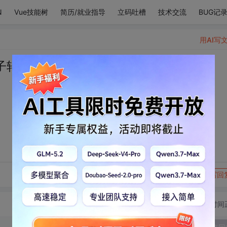
N
Vue技能树
简历/就业指导
立码吐槽
技术交流
BUG记
用AI写
子转不停
转发到动态
举报
写回
切换为时间