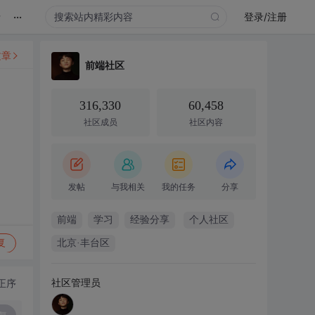
...
录
登录/注册
文章
前端社区
316,330
60,458
社区成员
社区内容
发帖
与我相关
我的任务
分享
前端
学习
经验分享
个人社区
复
北京·丰台区
社区管理员
正序