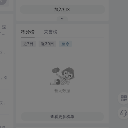
复
加入社区
，深
积分榜
荣誉榜
了在
近7日
近30日
至今
议，
，引
暂无数据
议，
查看更多榜单
员抓