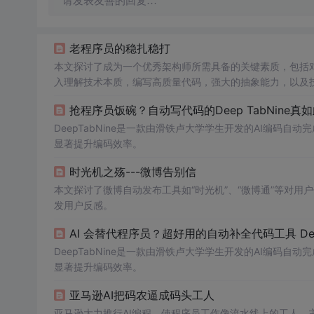
请发表友善的回复…
老程序员的稳扎稳打
本文探讨了成为一个优秀架构师所需具备的关键素质，包括
入理解技术本质，编写高质量代码，强大的抽象能力，以及
快速变化的技术环境中，
不停
思考和学习是进步的关键。
抢程序员饭碗？自动写代码的Deep TabNine真
DeepTabNine是一款由滑铁卢大学学生开发的AI编码
显著提升编码效率。
时光机之殇---微博告别信
本文探讨了微博自动发布工具如“时光机”、“微博通”等对
发用户反感。
AI 会替代程序员？超好用的自动补全代码工具 Deep
DeepTabNine是一款由滑铁卢大学学生开发的AI编码
显著提升编码效率。
亚马逊AI把码农逼成码头工人
亚马逊大力推行AI编程，使程序员工作像流水线上的工人，