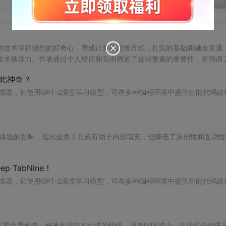
发表回
对技术保持强烈的好奇心，养成计算机思维方式，扎实的基础和融会贯通
技术领导力。作者通过个人经历和实例阐述了这些要素的重要性，并强调
如此神奇？
自动完成器，它使用GPT-2深度学习模型，可在多种编程环境中提供智能代码建
用户体验的影响，指出这类工具虽有助于内容填充，但降低了原创性和互动性
 TabNine！
自动完成器，它使用GPT-2深度学习模型，可在多种编程环境中提供智能代码建
主要负责检查、修改和提交AI生成的代码，思考时间减少。这让部分程序