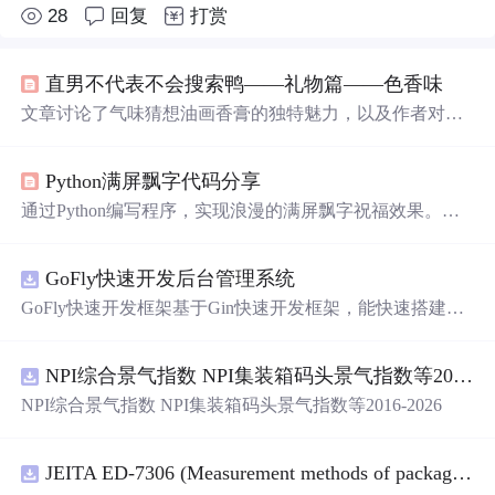
28
回复
打赏
直男不代表不会搜索鸭——礼物篇——色香味
文章讨论了气味猜想油画香膏的独特魅力，以及作者对香
膏类礼物的兴趣。同
时
提到了香水的选择和比较，以及实
用主义在礼物挑选中的重要性，还涉及了520节日含义的解
Python满屏飘字代码分享
读。
通过Python编写程序，实现浪漫的满屏飘字祝福效果。主
窗口显示‘你好呀’动态文字，伴随150个彩色小窗口陆续弹
出并展示温馨寄语，持续数秒后渐隐，营造温暖视觉体
GoFly快速开发后台管理系统
验。
GoFly快速开发框架基于Gin快速开发框架，能快速搭建应
用、框架底层完善、丰富代码仓插件、快速开发数据大
屏、物联网平台、OA流程审批、工作流引擎、商城、微信
NPI综合景气指数 NPI集装箱码头景气指数等2016-2026
管理后台等。api文档管理并一键生成api接口代码，一键生
成 CRUD前后端代码丰富组件，基于 Gin和 Vue3的Arco D
NPI综合景气指数 NPI集装箱码头景气指数等2016-2026
esign的快速后台开发框架，基于JWT接口验证和Auth验证
的权限管理系统,附件管理系统，天生支持saas架构。本着
大道至简思想，接口单层设计，开发简单，极易上手、代
JEITA ED-7306 (Measurement methods of package warpage).pdf
码可读性和可维护性好、得益于Go优秀性能框架性能和并