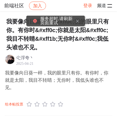
前端社区
登录
频道
加入
帖子详情
社区
前端社区
感慨
服务超时,请刷新
我要像向日葵一样&#xff0c;我的眼里只有
页面重试
你。有你时&#xff0c;你就是太阳&#xff0c;
我目不转睛&#xff1b;无你时&#xff0c;我低
头谁也不见。
尐浮夸丶
2025-04-21
我要像向日葵一样，我的眼里只有你。有你时，你
就是太阳，我目不转睛；无你时，我低头谁也不
见。
给本帖投票