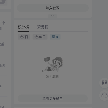
复
加入社区
二个
积分榜
荣誉榜
知
近7日
近30日
至今
次重
强调
暂无数据
学
查看更多榜单
领域