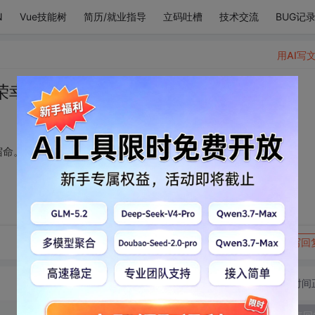
N
Vue技能树
简历/就业指导
立码吐槽
技术交流
BUG记
用AI写
荣幸。喜欢你，我的宿命。
宿命。
转发到动态
举报
写回
切换为时间