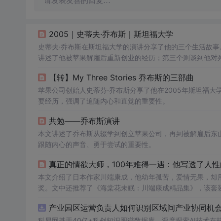
请发表友善的回复…
2005｜史蒂夫·乔布斯｜斯坦福大学
史蒂夫·乔布斯在斯坦福大学的演讲分享了他的三个生活故事。
讲述了他被苹果解雇后重新创业的经历；第三个则谈到他对
欲。
【转】My Three Stories 乔布斯的三部曲
苹果公司创始人史蒂芬·乔布斯分享了他在2005年斯坦福
要经历，强调了追随内心和直觉的重要性。
共勉——乔布斯演讲
本文讲述了乔布斯从辍学到创立苹果公司，再到被解雇后东
跟随内心的声音、勇于尝试的重要性。
真正的情欲大师，100年难得一遇：他写透了人
本文介绍了日本作家川端康成，他幼年孤苦，爱情无果，却
奖。文中还推荐了《海棠花未眠：川端康成精品集》，该套
产业园区运营负责人如何识别区域间产业协同机会？
科易网基于40亿+科创知识图谱数据库，深度探索AI技术