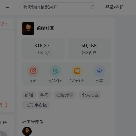
...
录
登录/注册
文章
前端社区
316,331
60,458
社区成员
社区内容
发帖
与我相关
我的任务
分享
前端
学习
经验分享
个人社区
复
北京·丰台区
社区管理员
正序