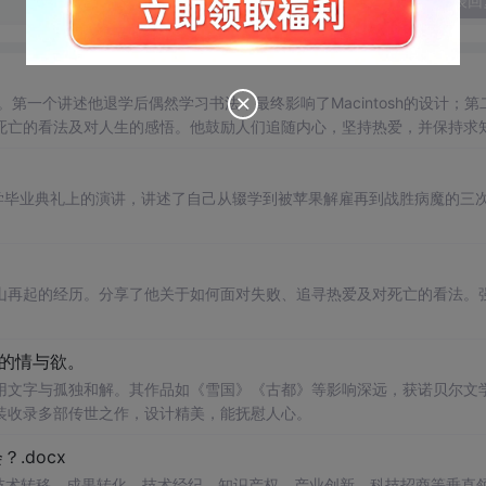
发表回
第一个讲述他退学后偶然学习书法，最终影响了Macintosh的设计；第
死亡的看法及对人生的感悟。他鼓励人们追随内心，坚持热爱，并保持求
大学毕业典礼上的演讲，讲述了自己从辍学到被苹果解雇再到战胜病魔的三
山再起的经历。分享了他关于如何面对失败、追寻热爱及对死亡的看法。
性的情与欲。
用文字与孤独和解。其作品如《雪国》《古都》等影响深远，获诺贝尔文
装收录多部传世之作，设计精美，能抚慰人心。
.docx
在技术转移、成果转化、技术经纪、知识产权、产业创新、科技招商等垂直