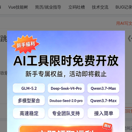
N
Vue技能树
简历/就业指导
立码吐槽
技术交流
BUG记
用AI写
星跳躍浪花的笑 是柳樹吹暖春風的笑 ――《
樹吹暖春風的笑 ――《你笑了》
转发到动态
举报
写回
切换为时间