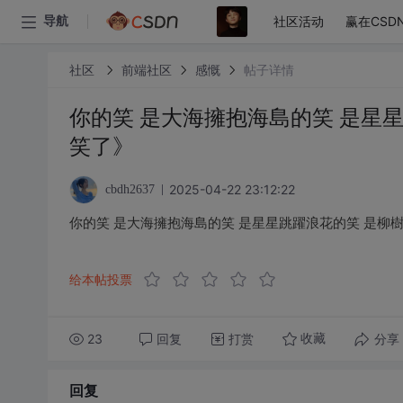
社区活动
赢在CSD
导航
社区
前端社区
感慨
帖子详情
你的笑 是大海擁抱海島的笑 是星
笑了》
2025-04-22 23:12:22
cbdh2637
你的笑 是大海擁抱海島的笑 是星星跳躍浪花的笑 是柳
给本帖投票
23
回复
打赏
分享
收藏
回复