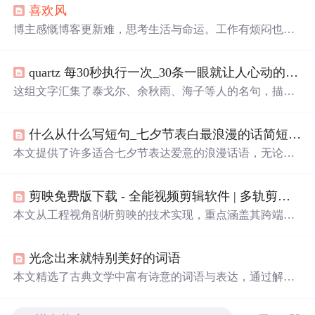
喜欢
风
博主感慨博客更新难，思考生活与命运。工作有烦闷也有
快感，为跟上信息更新速度被迫查阅资讯。还提及朋友祈
神之事，日常整理工作文档、听音乐等。表达了对
喜欢
女
quartz 每30秒执行一次_30条一眼就让人心动的文案：每一次
孩的情感，以及对
风
的喜爱，适应江城多变的天气。
这组文字汇集了泰戈尔、余秋雨、海子等人的名句，描绘
了
黄昏
、日落、月光等自然景象，融入了深深的情感和人
生感悟。每一句话都充满诗意，展现出对生活的热爱、对
什么从什么写短句_七夕节表白最浪漫的话简短 适合七夕表白又甜又撩情话短句...
世界的细腻感触，以及对人生的深刻理解。这些句子提醒
我们珍视每一个瞬间，无论是
花
开还是
花
落，都是生命中
本文提供了许多适合七夕节表达爱意的浪漫话语，无论是
不可或缺的部分。
深情的告白还是甜蜜的撩拨，都能在这里找到灵感。
剪映免费版下载 - 全能视频剪辑软件 | 多轨剪辑/4K导出
本文从工程视角剖析剪映的技术实现，重点涵盖其跨端音
视频编辑引擎、AI驱动的智能创作能力（如自动字幕、画
面增强、语音转文字）以及多轨剪辑与4K实时导出等核心
光念出来就特别美好的词语
功能。结合视频编解码原理与跨平台适配策略，揭示其如
何在移动端和PC端实现工作站级NLE性能。内容聚焦底层
本文精选了古典文学中富有诗意的词语与表达，通过解析
技术逻辑，不涉及UI交互或用户操作指南。
这些词语背后的故事与含义，展现了中华文化的独特魅
力。从《西游记》的河清海晏到《三国志》的渊清玉絜，