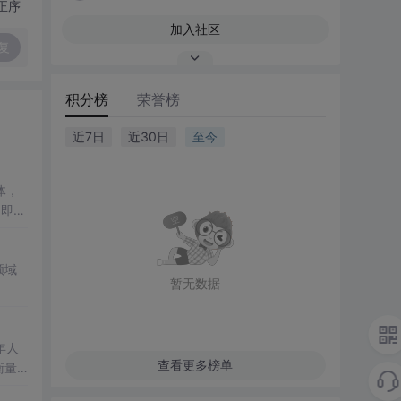
正序
加入社区
复
积分榜
荣誉榜
近7日
近30日
至今
体，
了即使
低成
领域
干
暂无数据
理解
年人
查看更多榜单
，进入