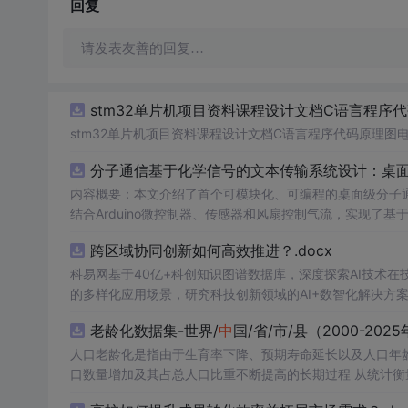
回复
请发表友善的回复…
stm32单片机项目资料课程设计文档C语言程序
stm32单片机项目资料课程设计文档C语言程序代码原理图
分子通信基于化学信号的文本传输系统设计：桌
内容概要：本文介绍了首个可模块化、可编程的桌面级分子
结合Arduino微控制器、传感器和风扇控制气流，实现了
在非理想条件下仍可实现可靠通信，并评估了不同风扇类型
跨区域协同创新如何高效推进？.docx
本、易复现的硬件平台。; 适合人群：具备电子工程、通信系统或交叉学科背景，从事纳米技术、生物通信或新型通信系统研究的科研人员
科易网基于40亿+科创知识图谱数据库，深度探索AI技术
及研究生。; 使用场景及目标：①用于教学演示和科研实验
扰、流量调控对通信性能的影响；③推动面向管道、地下、水下或体内等
的多样化应用场景，研究科技创新领域的AI+数智化解决方
理论与实践结合，建议读者关注其实验设计细节（如调制方
老龄化数据集-世界/
中
国/省/市/县（2000-202
分子通信系统的实际挑战与优化方向。
人口老龄化是指由于生育率下降、预期寿命延长以及人口年
口数量增加及其占总人口比重不断提高的长期过程 从统计衡量标准看，国际上通常采用60岁及以上人口占比或65岁及以上人口占比衡量
人口老龄化程度。其
中
，65岁及以上人口占总人口比例达到