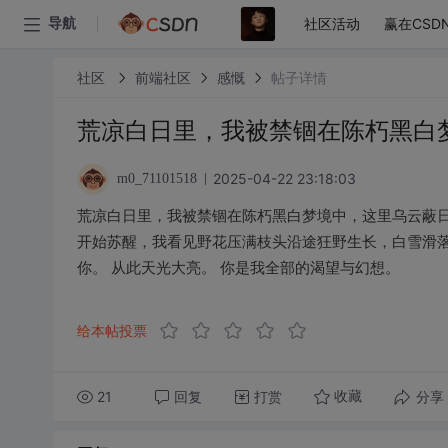
社区活动
赢在CSD
导航
社区
前端社区
感慨
帖子详情
荒凉白日里，我被禁锢在陈朽黑白
2025-04-22 23:18:03
m0_71101518
荒凉白日里，我被禁锢在陈朽黑白梦境中，这里乌云蔽日
开始苏醒，我看见野花压满枝头沿途狂野生长，白雪滑落
你。 从此天光大亮。 你是我全部的渴望与幻想。
给本帖投票
21
回复
打赏
分享
收藏