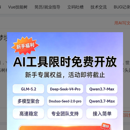
N
Vue技能树
简历/就业指导
立码吐槽
技术交流
BUG记
用AI写
梦境中，这
，寸草不生，万物都荒芜。 直到你从荒原中走过。 你踏过之处，世
树梢寒梅怒放，我看见归鸟蝉鸣，烈日骄阳。 我看见白日梦的尽头
转发到动态
举报
写回