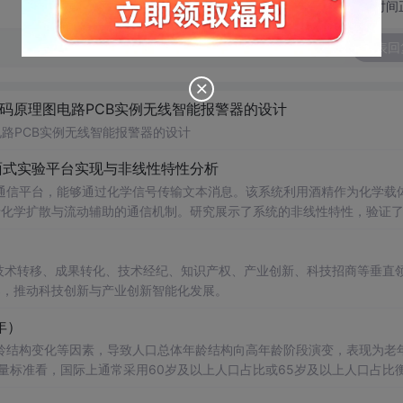
切换为时间
发表回
代码原理图电路PCB实例无线智能报警器的设计
电路PCB实例无线智能报警器的设计
面式实验平台实现与非线性特性分析
通信平台，能够通过化学信号传输文本消息。该系统利用酒精作为化学载
基于化学扩散与流动辅助的通信机制。研究展示了系统的非线性特性，验证
和流速对信号传播的影响，为未来宏观与微观尺度的分子通信实验提供了
在技术转移、成果转化、技术经纪、知识产权、产业创新、科技招商等垂直
中
展示分子通信的基本原理；②作为测试平台研究非线性信道建模、环境
电磁不可行场景的替代通信技术发展。; 阅读建议：此资源强调
案，推动科技创新与产业创新智能化发展。
式、协议设计、检测算法），并结合附带视频资料进行复现实验，以深入
5年）
龄结构变化等因素，导致人口总体年龄结构向高年龄阶段演变，表现为老
7%，通常认为进入老龄化社会；达到14%，进入深度老龄化；超过20%