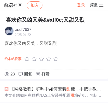
前端社区
登录
频道
加入
帖子详情
社区
前端社区
感慨
喜欢你又凶又美&#xff0c;又甜又烈
asdf7637
2025-04-22
喜欢你又凶又美，又甜又烈
给本帖投票
23
回复
打赏
【网络教程】群晖中如何安装
甜
糖，手把手教您Docker安装
本文介绍如何在群晖NAS上安装并配置
甜
糖矿机，包括Do
cker安装、网络配置、Arm环境搭建及常见问题解决方案。