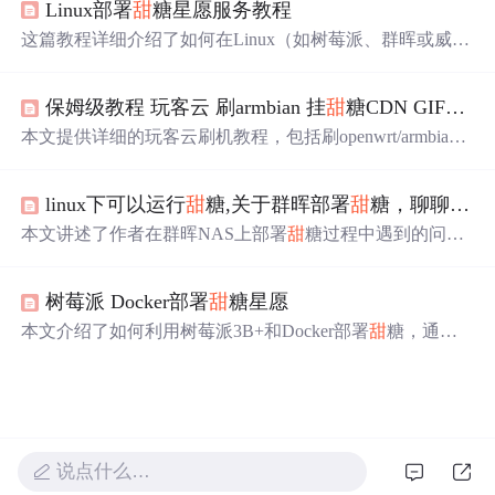
Linux部署
甜
糖星愿服务教程
这篇教程详细介绍了如何在Linux（如树莓派、群晖或威联
通NAS）上通过Docker部署
甜
糖星愿服务，利用空闲带宽
和存储赚取星愿积分。步骤包括下载
甜
糖APP、安装Docke
保姆级教程 玩客云 刷armbian 挂
甜
糖CDN GIF动图教程
r、创建Docker容器、开启UPnP服务和端口映射，以及绑
定设备。按照30Mbps上行带宽的测试，每天收益约1到2
本文提供详细的玩客云刷机教程，包括刷openwrt/armbian
元。文章还提供了相关网络配置和存储挂载的指导。
系统、配置磁盘挂载、部署
甜
糖节点等内容，助您轻松玩
转废旧矿渣。
linux下可以运行
甜
糖,关于群晖部署
甜
糖，聊聊我走过的那些坑
本文讲述了作者在群晖NAS上部署
甜
糖过程中遇到的问
题，包括SSH服务开启、switch服务的作用、Docker桥接网
络创建，以及ARM环境的创建。通过分享部署经验，帮助
树莓派 Docker部署
甜
糖星愿
读者避坑，特别提到Docker网络配置中的物理网卡名称和
创建桥接网络的重要性。
本文介绍了如何利用树莓派3B+和Docker部署
甜
糖，通过
贡献闲置带宽获取星愿积分，从而实现家庭宽带的创收。
详细步骤包括安装Docker、部署
甜
糖镜像以及配置光猫的
UPnP。根据作者经验，稳定运行后每日收益约2元，适合
有闲置宽带资源的用户。
说点什么…