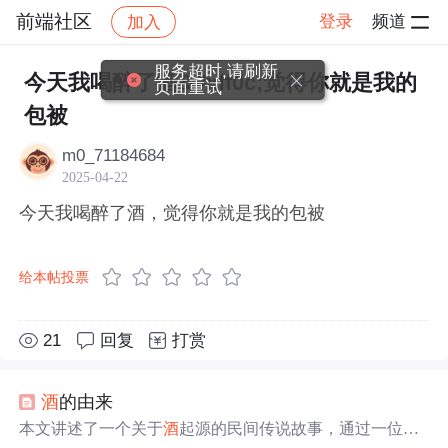
前端社区
登录
频道
加入
帖子详情
社区
前端社区
感慨
服务超时,请刷新
今天我喝醉了酒&#xff0c;觉得你就是我的
页面重试
包被
m0_71184684
2025-04-22
今天我喝醉了酒，觉得你就是我的包被
给本帖投票
21
回复
打赏
酒
的由来
本文讲述了一个关于
酒
起源的民间传说故事，通过一位农