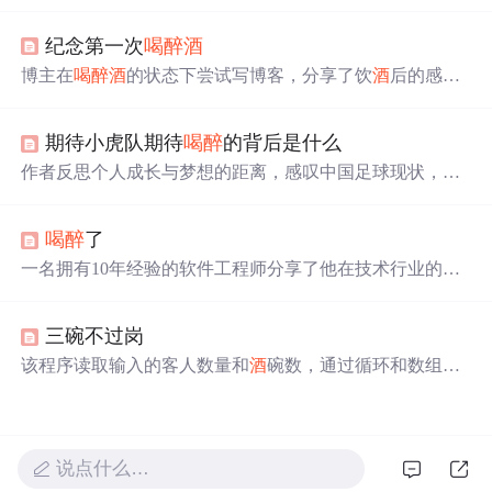
人意外发现水果发酵的秘密，并在仙人的指点下加入三滴
不同人物的鲜血，最终酿制出了口感独特的
酒
。文章还分
纪念第一次
喝醉
酒
享了饮
酒
的三个阶段及启示。
博主在
喝醉
酒
的状态下尝试写博客，分享了饮
酒
后的感受
及体验，包括醉
酒
后的不适与试图保持清醒的努力。
期待小虎队期待
喝醉
的背后是什么
作者反思个人成长与梦想的距离，感叹中国足球现状，同
时分享了身体状况的变化和个人情感经历，包括对即将到
来的同学聚会的期待。
喝醉
了
一名拥有10年经验的软件工程师分享了他在技术行业的心
得体会，涉及职业发展、技术选择、工作态度等多个方
面。他认为频繁更换工作有助于职业成长，强调掌握核心
三碗不过岗
原则比精通特定技术栈更重要。
该程序读取输入的客人数量和
酒
碗数，通过循环和数组计
算
喝醉
的客人序号。当客人连续喝三碗
酒
时，将其标记并
输出序号。若无客人
喝醉
，则输出GoodJob!。
说点什么…