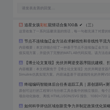
请发表友善的回复…
追星女孩
彩虹
屁情话合集100条 ✔︎ （三）
这里收集了一系列温馨浪漫的情话，每一句都充满了对爱的
节点不连续伽辽金方法在求解线性和非线性平流方程
内容概要：本文详细介绍了一种基于节点不连续伽辽金方法（Disco
值实现方案，并提供了完整的MATLAB代码实现。该方法
和精度。文中系统阐述了算法的核心原理、空间离散化策略、
AB环境中实现该数值方法，并辅以典型算例验证其有效性和
者在夯实理论基础的同时勇于探索新思路。; 适合人群：具备偏微分方程数值解法基础知识、熟悉MATLAB编程，从事计算数学、流体力
内容概要：本文档聚焦于【博士论文复现】光伏并网逆变器序
学、物理建模及相关领域的研究生、科研人员及工程技术开发者。; 使用场景及目标：① 学习并掌握节点不连续伽辽金方
Simulink仿真实现方案。内容涵盖基于谐波线性化的并
实现流程；② 利用所提供的MATLAB代码开展线性和非
抗、奈奎斯特稳定性判据的应用，以及在弱电网条件下逆变
终端编码智能体后台任务追踪工具｜原创源码+测
拟、守恒律方程求解等科研项目中的扩展与改进； 阅读建议：建议读者结合经典数值分析教材深入理解DG方法的数学背景，逐段调试并运
助读者掌握新能源并网系统稳定性分析的核心技术与工程实现方法。
行所附MATLAB代码，通过调整初始条件、网格划分和时
k环境，从事新能源发电、并网控制或电力系统稳定性研究的
原创可运行的工程审计与分析工具合集中的独立项目。每个压缩包包含
理解。
伏并网逆变器阻抗建模与稳定性分析的关键实验；② 学习并掌握
项自动化验收、离线 HTML/JSON/SVG 报告、1080×72
模型进行弱电网下并网系统稳定性的仿真研究与故障机理分析
运行依赖，不包含榜单产品源码、官方素材、论文、账号数据
如何科学评估区域创新竞争力并制定政策优化策略？
资源以博士论文级别的科研内容为核心，不仅提供可运行的
示与二次开发。运行方法：Node.js 18+ 下执行 npm test 与 