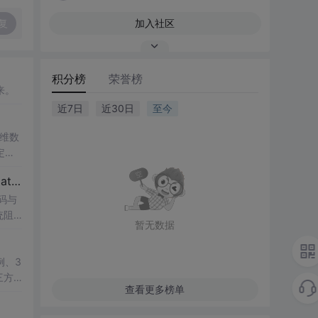
复
加入社区
积分榜
荣誉榜
来。
近7日
近30日
至今
一维数
定性
ATL
【博士论文复现】光伏并网逆变器序阻抗建模、扫频辨识与弱电网交互稳定性分析【阻抗建模、验证扫频法】（Matlab代码、Simulink仿真实现）
研究
码与
统阻
暂无数据
值模
，帮
lin
系的
于光
例、3
供的
三方
查看更多榜单
：此
教学演
框