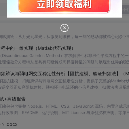
发表回
细腻描绘，从月光到星光，从微笑到眼神，每一刻的感动都被精心记录下
中的一维实现（Matlab代码实现）
ntinuous Galerkin Method）在求解线性和非线性平流方程中的
在处理偏微分方程特别是具有间断解或高梯度特征的问题时展现出优异的稳
时间推进机制以及边界条件的处理方式，通过具体编程实例展示如何在M
可靠性。此外，文章还强调科研工作中“借力”与创新思维的重要性，鼓励
阻抗建模、扫频辨识与弱电网交互稳定性分析，提供了完整的Matlab代
法的基本理论与
网VSG逆变器正负序阻抗建模、锁相环与电流环的小信号建模、扫频法辨识系
线性平流方程的数值模拟实验；③ 将该方法作为基础算法应用于高分辨率数
器与电网交互稳定性的仿真验证全过程。通过理论推导与仿真实践相结合
试+离线报告
; 适合人群：具备电力电子、自动控制理论基础，熟悉Matlab/Simu
间步长等方式观察算法表现，从而深化对数值稳定性与计算精度之间平衡关
研究生、科研人员及工程师。; 使用场景及目标：① 复现博士论文中关
完整 Node.js、HTML、CSS、JavaScript 源码，内置合成示
扫频法（Frequency Scan）在实际系统中的应用技巧；③ 利用提
0 运行效果图、README、运行说明、MIT License 与原创授权声明。零第
；④ 作为相关课题研究或毕业设计的技术参考与代码基础。; 阅读建议
或未授权内容。适合 AI 工程、前端、运维和质量团队用于本地预检、
.docx
代码，更强调理论与实践的紧密结合。建议使用者首先梳理文档中的理论
npm run report，或启动静态服务器打开 index.html。