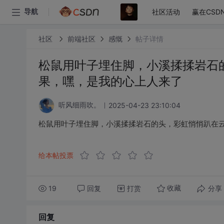
社区活动
赢在CSD
导航
社区
前端社区
感慨
帖子详情
松鼠用叶子埋住脚，小溪揉揉岩石
果，嘿，是我的心上人来了
2025-04-23 23:10:04
听风细雨吹。
松鼠用叶子埋住脚，小溪揉揉岩石的头，彩虹悄悄趴在
给本帖投票
19
回复
打赏
分享
收藏
回复