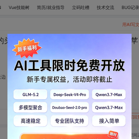
N
Vue技能树
简历/就业指导
立码吐槽
技术交流
BUG记
用AI写
的头，彩虹悄悄趴在云边，梅园落下一颗苹
云边，梅园落下一颗苹果，嘿，是我的心上人来了
转发到动态
举报
写回
切换为时间