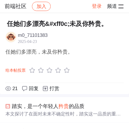
前端社区
登录
频道
加入
帖子详情
社区
前端社区
感慨
任她们多漂亮&#xff0c;未及你矜贵。
m0_71101383
2025-04-23
任她们多漂亮，未及你矜贵。
给本帖投票
21
回复
打赏
踏实，是一个年轻人
矜贵
的品质
本文探讨了在面对未来不确定性时，踏实这一品质的重要
性。作者通过自身经历分享了如何在学业、职业选择中保
持踏实的心态，并强调了踏实做人、做事的价值。