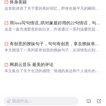
终身美丽
这首歌讲述了关于爱的美好回忆，即使在最平凡的瞬间也
能感受到对方深深的爱意。歌词中提到了许多关于两人之
间的温馨细节，表达了对这份感情的珍惜。
用Java写句情话_哄对象最好用的22句情话，句句甜到心里
这是一篇充满爱意的告白文，作者通过一系列温馨而甜蜜
的话语表达了对另一半深深的爱意和珍视。从日常生活的
小细节到对未来的美好憧憬，每一句话都透露着浓浓的爱
有创意的撩妹句子，句句有创意，拿去撩妹准没错！
意。
本文精选了一系列富有创意的撩妹句子，从深情告白到幽
默调侃，每一句都旨在触动女性的心弦，让恋爱之路更加
顺畅。这些句子不仅表达了真挚的情感，还巧妙地融入了
网易云音乐 最美的评论
日常生活中的小细节，让人感受到满满的诚意。
本文集合了关于生活的感悟、情感的表达和个人成长的思
考，从青春校园的记忆到步入社会后的种种体会，每一句
话都承载着深刻的情感和哲理。
说点什么…