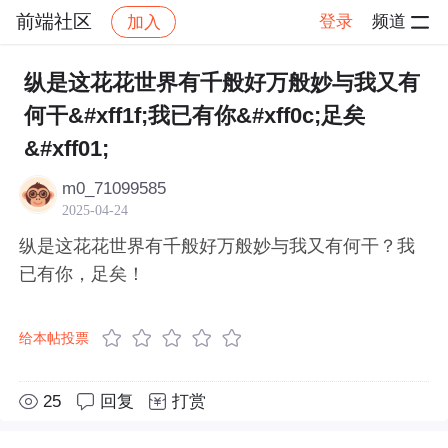
前端社区
登录
频道
加入
帖子详情
社区
前端社区
感慨
纵是这花花世界有千般好万般妙与我又有
何干&#xff1f;我已有你&#xff0c;足矣
&#xff01;
m0_71099585
2025-04-24
纵是这花花世界有千般好万般妙与我又有何干？我
已有你，足矣！
给本帖投票
25
回复
打赏