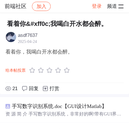
前端社区
登录
频道
加入
帖子详情
社区
前端社区
感慨
看着你&#xff0c;我喝白开水都会醉。
asdf7637
2025-04-24
看着你，我喝白开水都会醉。
给本帖投票
21
回复
打赏
手写数字识别系统.doc【GUI设计Matlab】
资 源 简 介 手写数字识别系统，非常好的啊!带有GUI界
面，使用方便! 详 情 说 明 用这个手写数字识别系统，你可
以轻松地识别手写数字。这个系统不仅功能强大，而且还