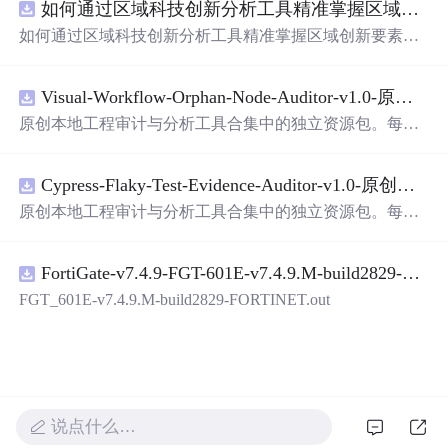
如何通过区域科技创新分析工具精准掌握区域创新要素分布与产业链融合现状？.docx
带有直观的图形用户界面（GUI），非常容易使用。你只
需要将手写数字输入系统，它将立即给出准确的识别结
如何通过区域科技创新分析工具精准掌握区域创新要素分
果。这个系统可以在各种场景中使用，无论是学校、工作
布与产业链融合现状？
还是日常生活，都能为你提供快速和准确的识别服务。它
是一个非常方便和实用的工具，你一定
会
喜欢它的！
Visual-Workflow-Orphan-Node-Auditor-v1.0-原创源码与文档.zip
原创本地工程审计与分析工具合集中的独立资源包。每个
ZIP包含完整源码、3项自动化测试、可复现合成示例、离
线HTML、JSON与SVG报告、1080×720真实运行效果图、
Cypress-Flaky-Test-Evidence-Auditor-v1.0-原创源码与文档.zip
README、运行说明、功能清单、MIT License及原创与授
权声明。解压后进入project目录，执行npm test验证算法，
原创本地工程审计与分析工具合集中的独立资源包。每个
执行npm run report生成报告，也可通过本地静态服务器打
ZIP包含完整源码、3项自动化测试、可复现合成示例、离
开网页。运行时零第三方依赖，不包含热点产品或开源项
线HTML、JSON与SVG报告、1080×720真实运行效果图、
目源码、Logo、官方截图、论文、生产日志或其他受限素
FortiGate-v7.4.9-FGT-601E-v7.4.9.M-build2829-FORTINET.out
README、运行说明、功能清单、MIT License及原创与授
材。适合前端开发、AI应用工程、测试审计和课程实践。
权声明。解压后进入project目录，执行npm test验证算法，
FGT_601E-v7.4.9.M-build2829-FORTINET.out
执行npm run report生成报告，也可通过本地静态服务器打
开网页。运行时零第三方依赖，不包含热点产品或开源项
目源码、Logo、官方截图、论文、生产日志或其他受限素
材。适合前端开发、AI应用工程、测试审计和课程实践。
说点什么…