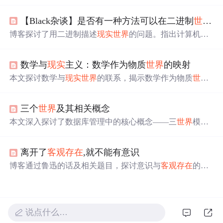
幻觉”，“共享
现实
”是社交协议，语言难以传达真实感受，
社交关系是幻觉交错。还提到科技使人更孤独，“
现实
感”
【Black杂谈】是否有一种方法可以在二进制
世界
中
是幻觉，人类
世界
观有巨大分裂，并给出应对建议。
博客探讨了用二进制描述
现实
世界
的问题。指出计算机
世
界
用二进制是因元件状态，而
现实
世界
是物质性的。从经
典物质到量子引力介绍了
世界
物质结构，分析了
现实
世界
数学与
现实
主义：数学作为物质
世界
的映射
连续性与离散性，认为宏观连续、微观离散，计算机需将
连续
世界
离散化，二进制难以准确描述连续的
现实
世界
。
本文探讨数学与
现实
世界
的联系，揭示数学作为物质
世界
映射的核心主题。分析了数学基本概念、在多领域的应
用、与
现实
的相互关系、数学模型的构建验证及应用，还
三个
世界
及其相关概念
对比了数学与
现实
主义方法论，最后总结关系并展望未来
研究方向。
本文深入探讨了数据库管理中的核心概念——三
世界
模
型。详细解释了
现实
世界
、信息
世界
和计算机
世界
之间的
转换过程，以及如何通过概念模型和数据模型实现信息的
离开了
客观存在
,就不能有意识
抽象和存储。
博客通过鲁迅的话及相关题目，探讨意识与
客观存在
的关
系。指出古今中外创造的虚拟形象都基于
现实
，物质决定
意识，意识是对
客观存在
的反映，离开
客观存在
就不能有
意识。
说点什么…