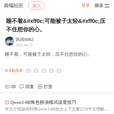
前端社区
登录
频道
加入
帖子详情
社区
前端社区
感慨
睡不着&#xff0c;可能被子太轻&#xff0c;压
不住想你的心。
风雨8982
2025-04-25
睡不着，可能被子太轻，压不住想你的心。
给本帖投票
20
回复
打赏
Qwen3-8B角色扮演模式设置技巧
本文介绍如何利用Qwen3-8B的大上下文窗口与中文理解优