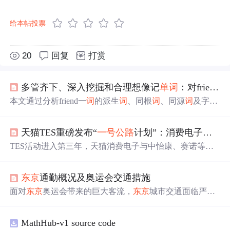
给本帖投票
20
回复
打赏
多管齐下、深入挖掘和合理想像记
单
词
：对friend一
本文通过分析friend一
词
的派生
词
、同根
词
、同源
词
及字母
象形等方式，探索其核心含义和记忆技巧。重点讲解了fri-
词
根代表‘爱’与‘自由’的关系，并结合北欧神话背景说明其
天猫TES重磅发布“
一号
公路
计划”：消费电子行业的生意该怎么做？
文化渊源。同时，从字母f的象形意义出发，揭示friend与fi
end、free等
词
之间的内在联系，帮助读者掌握高效的
单
词
TES活动进入第三年，天猫消费电子与中怡康、赛诺等合
记忆方法。
作，推出
一号
公路
计划，旨在改善品牌商家的经营环境。
同时，计划在三年内推动中国家庭实现不动手生活，通过I
东京
通勤概况及奥运会交通措施
oT智能产品提升生活品质。
面对
东京
奥运会带来的巨大客流，
东京
城市交通面临严峻
考验。每日超2000万人次使用公共交通，新宿地铁站日均
客流量达364万，部分线路高峰期混杂率高达199%。为缓
MathHub-v1 source code
解压力，采取了早通勤奖励、弹性工作制、面部识别系