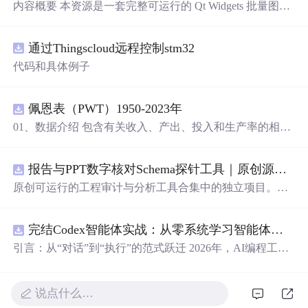
内容概要 本资源是一套完整可运行的 Qt Widgets 批量图片
压缩桌面工具源码，基于 Qt5/C++ 从零开发，专为初学者
设计，分步实现图片批量处理全套功能。工具支持多选单
通过Thingscloud远程控制stm32
张图片、直接读取整个文件夹内所有 JPG/PNG 图像，可自
定义输出图片分辨率、调节 JPG0~100 区间压缩质量，自
代码和具体例子
带锁定宽高比防拉伸变形功能；批量处理完成后自动统计
每张图片压缩前后文件体积，计算整体压缩缩小比例，直
观展示压缩效果。 适用人群 Qt/C++ 零基础初学者，学习
佩恩表（PWT）1950-2023年
QImage 图像绘图、文件目录遍历、UI 交互开发； 需要本
01、数据介绍 包含有关收入、产出、投入和生产率的相对
地批量处理图片的办公、设计、自媒体从业者； 想要学习
水平信息，涵盖1950-2023年各国GDP、汇率、TFP、CPI
图片缩放、JPG 压缩、本地文件 IO、进度条交互的开发学
指数、人口、人力资本等多项数据，整理的PWT 11.0中文
习者。 使用场景 自媒体批量压缩配图，降低图片体积节省
报告与PPT数字核对Schema探针工具｜原创源码+测试+离线报告
翻译使用说明，英文原版使用说明。 数据名称：佩恩表
上传流量； 摄影、设计批量统一图片尺寸，批量轻量化相
（PWT） 数据年份：1950-2023年
原创可运行的工程审计与分析工具合集中的独立项目。每
册图片； 程序开发学习：QFileDialog 文件选择、QDir 文
个压缩包包含完整 Node.js、HTML、CSS、JavaScript 源
件夹遍历、QImage 缩放保存、QSlider 参数联动、批量循
码，内置合成示例、3 项自动化验收、离线 HTML/JSON/S
环界面防卡顿、文件大小格式化转换全套 Qt 图像开发实战
完结Codex智能体实战：从零系统学习智能体应用
VG 报告、1080×720 运行效果图、README、运行说明、
案例。 工具核心功能清单 双模式导入图片：手动多选单张
MIT License 与原创授权声明。零第三方运行依赖，不包含
引言：从“对话”到“执行”的范式跃迁 2026年，AI编程工具
图片 / 一键读取整个文件夹全部图片； 自定义输出宽高分
榜单产品源码、官方素材、论文、账号数据或未授权内
正经历一场深刻变革。过去，我们习惯于在对话框里向AI
辨率，支持锁定原始宽高比，避免图片拉伸变形； 滑块调
容。适合 AI 工程、前端、运维和质量团队用于本地预检、
描述需求，然后手动复制它生成的代码、安装依赖、调试
节 JPG 压缩质量 0~100，平衡图片清晰度与文件占用大
教学演示与二次开发。运行方法：Node.js 18+ 下执行 npm
运行——AI是“顾问”，而我们是“执行者”。如今，以Open
说点什么…
小； 自定义输出保存目录，批量生成压缩后的图片文件；
test 与 npm run report，或启动静态服务器打开 index.html。
AI Codex为代表的新一代智能体平台，已经彻底打破了这