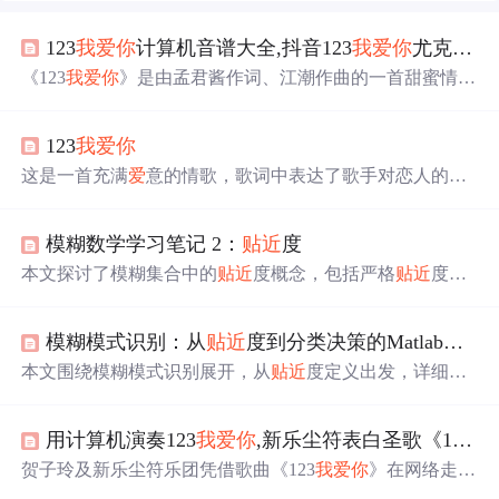
123
我
爱
你
计算机音谱大全,抖音123
我
爱
你
尤克里里琴谱 123
《123
我
爱
你
》是由孟君酱作词、江潮作曲的一首甜蜜情
歌，收录于2017年12月25日。歌曲旋律轻快，歌词温馨浪
漫，表达了恋人之间的甜蜜情感。
123
我
爱
你
这是一首充满
爱
意的情歌，歌词中表达了歌手对恋人的深
情厚意与承诺，通过
贴近
耳朵
轻声诉说的方式，传达了永
恒的
爱
情誓言。
模糊数学学习笔记 2：
贴近
度
本文探讨了模糊集合中的
贴近
度概念，包括严格
贴近
度的
定义及其计算公式，内外积的概念与性质，以及如何结合
内外积定义格
贴近
度来衡量两个模糊集合的接近程度。格
模糊模式识别：从
贴近
度到分类决策的Matlab实践
贴近
度的性质也被详细讨论。
本文围绕模糊模式识别展开，从
贴近
度定义出发，详细介
绍海明、欧几里得、黎曼、格
贴近
度的计算方法，结合最
大隶属原则与择近原则解析识别流程。通过年龄分类、茶
用计算机演奏123
我
爱
你
,新乐尘符表白圣歌《123
我
叶质量分级案例展示应用，还给出MATLAB实现代码，验
证理论可行性，在图像、语言处理领域前景广阔。
贺子玲及新乐尘符乐团凭借歌曲《123
我
爱
你
》在网络走
红，该曲以其甜蜜浪漫的风格深受听众喜
爱
，并引发翻唱