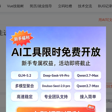
N
Vue技能树
简历/就业指导
立码吐槽
技术交流
BUG记
用AI写
走进你心里一小步。
转发到动态
举报
写回
切换为时间