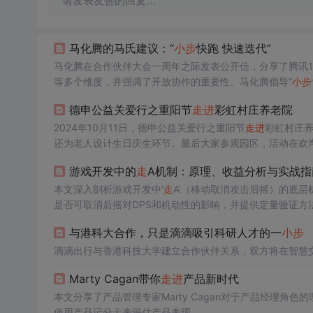
请发表友善的回复…
马化腾的马氏建议：“
小
步
快跑 快速迭代”
马化腾在合作伙伴大会一周年之际发表公开信，分享了腾讯1
等多个维度，并强调了开放协作的重要性。马化腾倡导“
小
步
德申公益关爱行之重阳节
走
进
彩虹村庄养老院
2024年10月11日，德申公益关爱行之重阳节
走
进
彩虹村庄养
还为老人设计生日庆生环节。最后大家参观园区，活动在欢
游戏开发中的
走
A机制：原理、收益分析与实战指
本文深入剖析游戏开发中‘
走
A’（移动取消攻击后摇）的底
是否可取消后摇对DPS和机动性的影响，并提供定量验证方
机动性而非理论DPS的核心价值。
与港科大合作，只是滴滴吸引科研人才的一
小
步
滴滴出行与香港科技大学建立合作伙伴关系，双方将在智慧
Marty Cagan带你
走
进
产品新时代
本文分享了产品管理专家Marty Cagan对于产品经理
使用产品记分卡来评估产品表现。