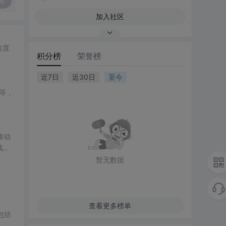
复
加入社区
速度
积分榜
荣誉榜
近7日
近30日
至今
等，
移动
战术
暂无数据
查看更多榜单
包括