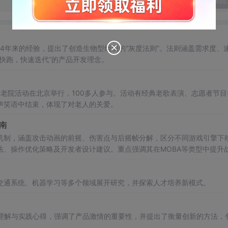
发表回
4年来的经验，提出了创造生物型组织的“灰度法则”。法则涵盖需求度、
快跑，快速迭代”的产品开发理念。
老院活动在北京举行，100多人参与。活动有经典老歌表演、志愿者节目
声笑语中结束，体现了对老人的关爱。
南
层机制，涵盖攻击动画的前摇、伤害点与后摇帧分解，区分不同游戏引擎下
法、操作优化策略及开发者设计建议。重点强调其在MOBA等类型中提升
交通系统、机器学习等多个领域展开研究，并探索人才培养新模式。
角色的理解与实践心得，强调了产品激情的重要性，并提出了衡量创新的方法，