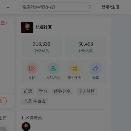
...
录
登录/注册
文章
前端社区
316,330
60,458
社区成员
社区内容
发帖
与我相关
我的任务
分享
前端
学习
经验分享
个人社区
复
北京·丰台区
社区管理员
正序