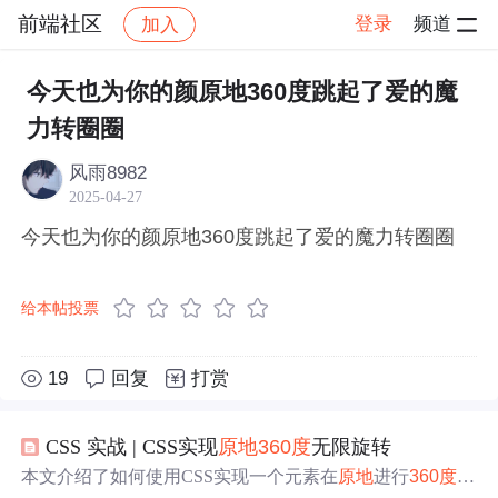
前端社区
登录
频道
加入
帖子详情
社区
前端社区
感慨
今天也为你的颜原地360度跳起了爱的魔
力转圈圈
风雨8982
2025-04-27
今天也为你的颜原地360度跳起了爱的魔力转圈圈
给本帖投票
19
回复
打赏
CSS 实战 | CSS实现
原地
360
度
无限旋转
本文介绍了如何使用CSS实现一个元素在
原地
进行
360
度
的