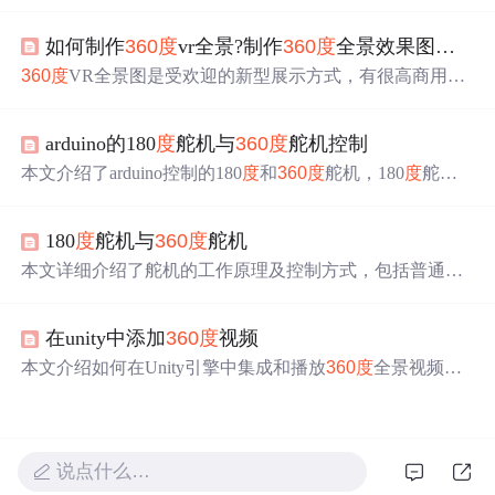
无限旋转效果，通过示例代码详细展示了具体实现过程。
如何制作
360
度
vr全景?制作
360
度
全景效果图有哪些技巧?
360
度
VR全景图是受欢迎的新型展示方式，有很高商用价
值。制作
360
度
VR全景可通过全景设备直接拍摄或传统相
机多角
度
拍摄后用软件拼接。制作全景效果图技巧包括用
arduino的180
度
舵机与
360
度
舵机控制
三脚架、垂直拍摄、设置白平衡、控制照片重叠率和快速
拍摄等。
本文介绍了arduino控制的180
度
和
360
度
舵机，180
度
舵机
具有反馈，能精准控制角
度
；
360
度
舵机无反馈，只能控
制旋转方向和速
度
。
360
度
舵机的应用需要注意不同型号
180
度
舵机与
360
度
舵机
性能差异，如转速不一致。
本文详细介绍了舵机的工作原理及控制方式，包括普通舵
机如何通过PWM信号控制转角，并解释了
360
度
舵机如何
实现连续转动及速
度
控制。此外还探讨了舵机作为伺服系
在unity中添加
360
度
视频
统的组成部分，在自动控制系统中的作用。
本文介绍如何在Unity引擎中集成和播放
360
度
全景视频，
让你的虚拟现实体验更加丰富和真实。
说点什么…