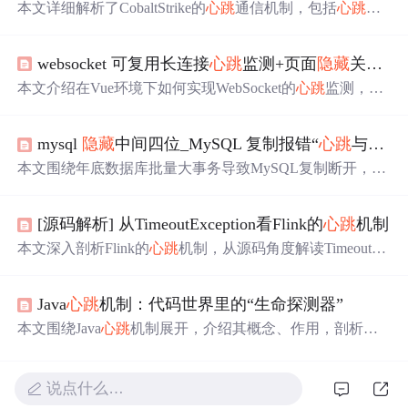
本文详细解析了CobaltStrike的
心跳
通信机制，包括
心跳
包
的基本概念、加密与解密过程、自定义配置等内容，并介
绍了如何通过修改配置文件实现流量伪装。
websocket 可复用长连接
心跳
监测+页面
隐藏
关闭页面显示重启websocket+断线重连
本文介绍在Vue环境下如何实现WebSocket的
心跳
监测，确
保连接稳定性，并详细讲解了主动与被动关闭的判断及重
连机制。通过实例代码展示了如何在页面
隐藏
时主动关闭
mysql
隐藏
中间四位_MySQL 复制报错“
心跳
与本地信息不兼容”-
连接，以及如何在错误或关闭后进行智能重连。
本文围绕年底数据库批量大事务导致MySQL复制断开，报
错“
心跳
与本地信息不兼容”展开。通过复现实验，解析
心
跳
包结构，发现是因binlog中next_position字段4字节最大值
[源码解析] 从TimeoutException看Flink的
心跳
机制
为4G，大事务时位置超4G会溢出，导致
心跳
包中该值变小
而报错，并给出两种解决方法。
本文深入剖析Flink的
心跳
机制，从源码角度解读TimeoutEx
ception异常背后的原因，介绍
心跳
服务的创建、初始化过
程及
心跳
机制的动态运行机制，探讨ResourceManager、Job
Java
心跳
机制：代码世界里的“生命探测器”
Master与TaskExecutor之间的
心跳
监控流程。
本文围绕Java
心跳
机制展开，介绍其概念、作用，剖析原
理，包括工作流程、关键参数设定和状态流转。阐述Java
中实现
心跳
机制的方式及定时任务技术，通过实际案例说
明其在分布式系统和网络通信中的应用，还提及
心跳
机制
说点什么…
的优化扩展及未来发展趋势。