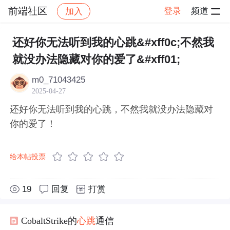
前端社区
登录
频道
加入
帖子详情
社区
前端社区
感慨
还好你无法听到我的心跳&#xff0c;不然我
就没办法隐藏对你的爱了&#xff01;
m0_71043425
2025-04-27
还好你无法听到我的心跳，不然我就没办法隐藏对
你的爱了！
给本帖投票
19
回复
打赏
CobaltStrike的
心跳
通信