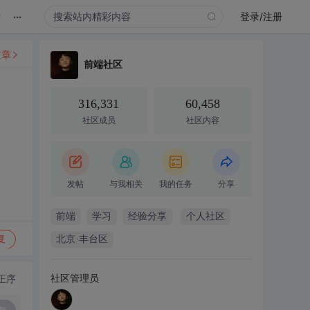
...
录
登录/注册
文章
前端社区
316,331
60,458
社区成员
社区内容
发帖
与我相关
我的任务
分享
前端
学习
经验分享
个人社区
复
北京·丰台区
社区管理员
正序