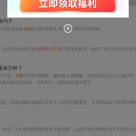
发表回
艳句子
不同角度描绘
太阳
的美好寓意及其给人带来的正面影响。
，以及英雄如何打破
太阳
和
月亮
通行受限的困境，揭示了两个不同文化的
盖会怎样？
大气层，
太阳
可无遮挡照耀，能收集大量能量。日本清水公司计划建月环
和微波输送回地球，虽耗时久，但建成后潜力巨大。
过去，并提倡偶尔独处以享受个人时光的重要性。文章还表达了对美好事
，表达了人们在情感和世界观上的隔阂，以及即使在短暂的交汇时刻也无