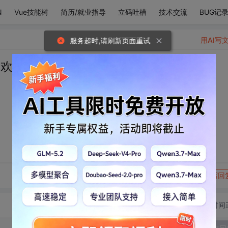
N
Vue技能树
简历/就业指导
立码吐槽
技术交流
BUG记
用AI写
服务超时,请刷新页面重试
喜欢你
转发到动态
举报
写回
切换为时间