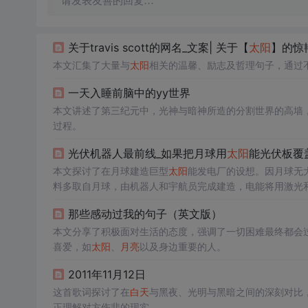
请发表友善的回复…
关于travis scott的网名_文案| 关于【
太阳
】的惊
本文汇集了大量与
太阳
相关的温馨、励志及哲理句子，通过
一天入睡前脑中的yy世界
本文讲述了第三纪元中，光神与暗神所造的分割世界的高墙
过程。
光伏机器人最前线_如果把月球用
太阳
能光伏板覆
本文探讨了在月球建造巨型
太阳
能发电厂的设想。因月球无
料多取自月球，由机器人和宇航员完成建造，电能将用激光
那些感动过我的句子（英文版）
本文分享了积极面对生活的态度，强调了一切困难最终都会
喜爱，如
太阳
、
月亮
以及身边重要的人。
2011年11月12日
这首歌词探讨了在
白天
与黑夜、光明与黑暗之间的深刻对比
正理解对方伤悲的现实。