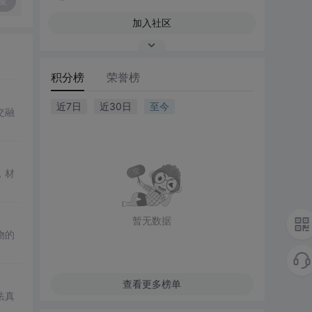
复
加入社区
积分榜
荣誉榜
近7日
近30日
至今
交融
，材
暂无数据
物的
查看更多榜单
法真