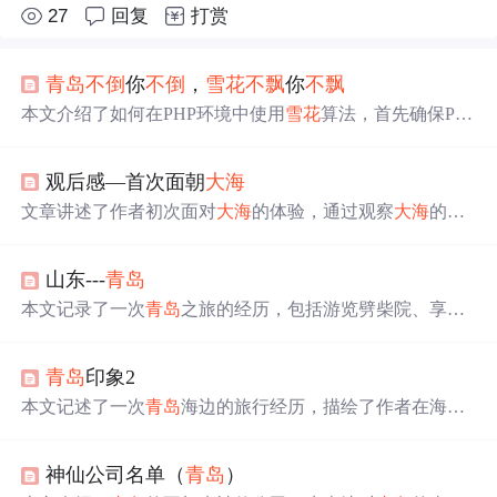
27
回复
打赏
青岛
不
倒
你
不
倒
，
雪
花
不
飘
你
不
飘
本文介绍了如何在PHP环境中使用
雪
花
算法，首先确保PH
P版本大于等于7.0，然后通过Composer安装godruoyi/php-sn
owflake库。安装完成后，实例化Snowflake类并调用$id()方
观后感—首次面朝
大海
法即可生成唯一ID。
文章讲述了作者初次面对
大海
的体验，通过观察
大海
的广
阔、沙滩、建筑和贝壳等元素，反思人生旅程中的挑战与
宁静，强调了思想的力量、梦想的重要性以及学会在困难
山东---
青岛
中成
长
的态度。
本文记录了一次
青岛
之旅的经历，包括游览劈柴院、享受
当地美食、参观天幕城和
青岛
海洋公园等景点，以及对
大
海
的感悟。
青岛
印象2
本文记述了一次
青岛
海边的旅行经历，描绘了作者在海滩
上捕捉螃蟹和寄居蟹的乐趣，以及在黄海畅游的惊险体
验。文章通过生动的语言展现了
青岛
的美丽风光，包括壮
神仙公司名单（
青岛
）
阔的
大海
和迷人的晚霞。