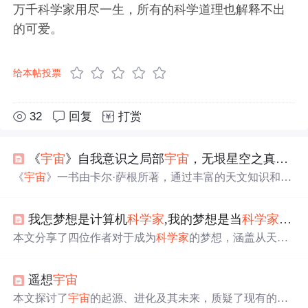
万千科学家用尽一生，所有的科学道理也解释不出
的可爱。
给本帖投票
32
回复
打赏
《
宇宙
》自我意识之局部
宇宙
，无垠星空之真实
宇
《
宇宙
》一书由卡尔·萨根所著，通过丰富的天文知识和深
邃的哲学思考，带领读者深入探索
宇宙
的奥秘。书中不仅
介绍了
宇宙
的结构、恒星的生命周期，还探讨了人类与
宇
我怎梦想是计算机
科学
家
,我的梦想是当
科学
家
作文
宙
的关系，以及
科学
如何改善我们的生活。作者通过翻译
者虞北冥的视角，分享了个人对
宇宙
浩瀚与人类渺小的感
本文分享了四位作者对于成为
科学
家
的梦想，涵盖从天文
悟，以及对知识和美的追求。本书不仅是对
宇宙
的
科学
探
探索、生物研究到发明创造，展示了他们决心通过不懈努
索，也是对人类自我意识的深刻反思。
力实现
科学
梦想的决心。
遥想
宇宙
本文探讨了
宇宙
的起源、进化及其未来，质疑了现有的一