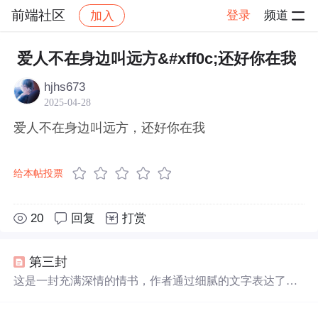
前端社区
登录
频道
加入
帖子详情
社区
前端社区
感慨
爱人不在身边叫远方&#xff0c;还好你在我
hjhs673
2025-04-28
爱人不在身边叫远方，还好你在我
给本帖投票
20
回复
打赏
第三封
这是一封充满深情的情书，作者通过细腻的文字表达了对
远方
爱人
的思念之情。从日常生活的小事到内心深处的情
感，无不透露出作者对
爱人
的深深眷恋。