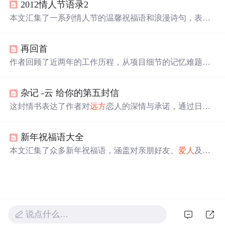
2012情人节语录2
本文汇集了一系列情人节的温馨祝福语和浪漫诗句，表达
了对
爱人
深深的思念和美好的祝愿。无论是距离遥远还是
相伴左右，这些话语都能传达出浓浓的爱意。
再回首
作者回顾了近两年的工作历程，从项目细节的记忆难题到
代码管理的重要性，再到个人成长与代码风格的提升。同
时，文中也表达了对生活中的珍惜与感悟，通过名人离世
杂记 -云 给你的第五封信
与
身边
小事，强调了爱与时间的价值。
这封情书表达了作者对
远方
恋人的深情与承诺，通过日常
细节展现对未来的憧憬和对当前距离的克服，强调了理
解、耐心和温柔在维持异地恋中的重要性。
新年祝福语大全
本文汇集了众多新年祝福语，涵盖对亲朋好友、
爱人
及合
作伙伴的美好祝愿。无论是温馨的家庭祝福，还是甜蜜的
情侣寄语，或是职场上的诚挚祝愿，这里都有所涉及。
说点什么…