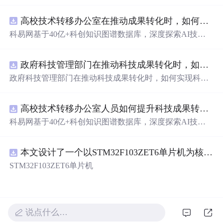
络与支持向量机融合的数据分类预测方法，聚焦其在工业
故障识别中的应用，提供了完整的Matlab代码实现。通过C
高校技术转移办公室在推动成果转化时，如何识别高质量专利？.docx
NN提取输入数据的深层空间特征，再由SVM进行高精度
分类，充分发挥两者优势，有效提升了故障识别的准确
科易网基于40亿+科创知识图谱数据库，深度探索AI技术
性、鲁棒性与泛化能力。该方法特别适用于处理电力系
在技术转移、成果转化、技术经纪、知识产权、产业创
统、机械设备等领域的高维、非线性、强噪声监测数据，
新、科技招商等垂直领域的多样化应用场景，研究科技创
在变压器故障诊断、轴承缺陷识别等场景中具有重要应用
政府科技管理部门在推动科技成果转化时，如何实现科技成果与产业需求的精准对接？.docx
新领域的AI+数智化解决方案，推动科技创新与产业创新
价值。文档还整合了机器学习、深度学习、图像处理、路
智能化发展。
政府科技管理部门在推动科技成果转化时，如何实现科技
径规划、电力系统优化等多个前沿科研方向的技术资源，
成果与产业需求的精准对接？
配套大量Matlab/Simulink仿真案例与Python代码，全面支持
科研复现与工程实践。; 适合人群：具备一定编程基础，熟
高校技术转移办公室人员如何提升科技成果转化的响应速度与合作成功率？.docx
练掌握Matlab或Python语言，从事电气工程、自动化、人工
科易网基于40亿+科创知识图谱数据库，深度探索AI技术
智能、机械故障诊断等相关领域研究的研发人员及高校研
在技术转移、成果转化、技术经纪、知识产权、产业创
究生； 使用场景及目标：① 实现工业设备的状态监测与多
新、科技招商等垂直领域的多样化应用场景，研究科技创
类别故障分类；② 深入理解CNN与SVM融合模型的设计
本文设计了一个以STM32F103ZET6单片机为核心的高效率三相DC-AC逆变器，本电路中的两个逆变器基于SPWM脉冲宽度调制技术进行的设计 SPWM技术不仅能够实时、准确地实现变压变频控制要求
新领域的AI+数智化解决方案，推动科技创新与产业创新
原理与工程实现细节；③ 借助所提供的丰富算法案例开展
智能化发展。
STM32F103ZET6单片机
科研复现、模型优化与系统仿真验证； 阅读建议：建议按
照文档目录结构系统化学习，结合百度网盘提供的完整代
码资源进行动手实践，重点关注CNN特征提取层与SVM分
类器之间的数据接口设计与参数调优策略，同时可延伸学
习文中涉及的其他智能算法及其在电力系统、信号处理等
说点什么…
领域的交叉应用，全面提升科研创新能力。