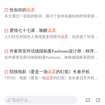
同身受
的复杂情感。文章通过个人经历和对王源歌曲的解
读，表达了面对生活挑战时的坚韧与自我疗愈的重要性。
恰似你的
温柔
本文通过一首歌的歌词，探讨了如何在极短的时间里留下
深刻的记忆，并通过这些记忆回顾过去的人与
事
。文章强
调，即使时间流逝，某些瞬间仍然能够让人铭记于心。
爱情七十七课，唤醒
温柔
人们往往对陌生人展现更多同情与
温柔
，却忽视了对亲密
伴侣的关怀。本文探讨了这种现象背后的心理原因，并提
供了一种名为“背靠背谈心”的方法，帮助情侣们找回彼此
作家简安对话德国柏曼Paulmann设计师：秩序与
温
间的
温柔
与理解。
女作家简安探访德国柏曼Paulmann，体验德国家居照明设
计理念。Paulmann强调灯光的自然光谱、顺应生物钟色温
和呵护眼睛，追求照明方案的理性秩序与感性
温柔
结合，
院线电影《爱是一场
温柔
的幻觉》长春开机
为中国用户带来稳定与平静。
7月9日，电影《爱是一场
温柔
的幻觉》在长春召开开机发
布会。该片由导演马臻执导，汇集了朱圣祎、黄艺馨等演
员阵容。影片讲述了一段关于理想、爱情与成长的故
事
。
说点什么…