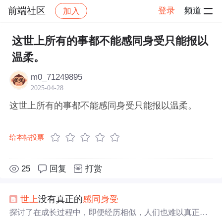
前端社区
登录
频道
加入
帖子详情
社区
前端社区
感慨
这世上所有的事都不能感同身受只能报以
温柔。
m0_71249895
2025-04-28
这世上所有的事都不能感同身受只能报以温柔。
给本帖投票
25
回复
打赏
世上
没有真正的
感同身受
探讨了在成长过程中，即便经历相似，人们也难以真正
感