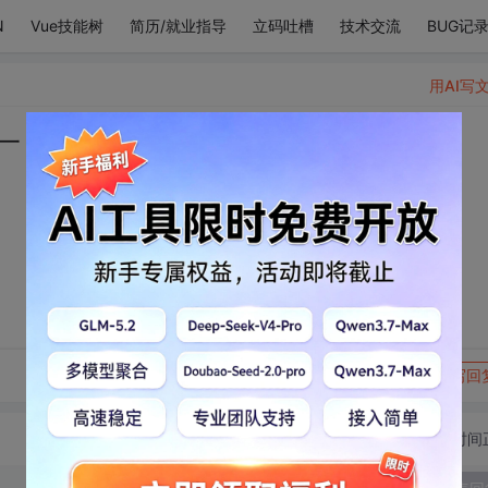
N
Vue技能树
简历/就业指导
立码吐槽
技术交流
BUG记
用AI写
一
转发到动态
举报
写回
切换为时间