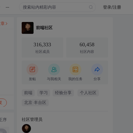
...
录
登录/注册
文章
前端社区
316,333
60,458
社区成员
社区内容
发帖
与我相关
我的任务
分享
前端
学习
经验分享
个人社区
复
北京·丰台区
社区管理员
正序