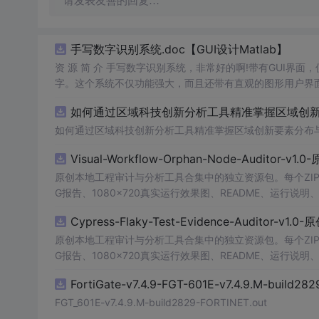
请发表友善的回复…
手写数字识别系统.doc【GUI设计Matlab】
资 源 简 介 手写数字识别系统，非常好的啊!带有GUI界面
字。这个系统不仅功能强大，而且还带有直观的图形用户界面
的识别结果。这个系统可以在各种场景中使用，无论是学校
如何通过区域科技创新分析工具精准掌握区域创新要
便和实用的工具，你一定会喜欢它的！
如何通过区域科技创新分析工具精准掌握区域创新要素分布
Visual-Workflow-Orphan-Node-Auditor-v1
原创本地工程审计与分析工具合集中的独立资源包。每个ZIP
G报告、1080×720真实运行效果图、README、运行说明、功
m test验证算法，执行npm run report生成报
Cypress-Flaky-Test-Evidence-Auditor-v1
源码、Logo、官方截图、论文、生产日志或其他受限素材
原创本地工程审计与分析工具合集中的独立资源包。每个ZIP
G报告、1080×720真实运行效果图、README、运行说明、功
m test验证算法，执行npm run report生成报
FortiGate-v7.4.9-FGT-601E-v7.4.9.M-build28
源码、Logo、官方截图、论文、生产日志或其他受限素材
FGT_601E-v7.4.9.M-build2829-FORTINET.out