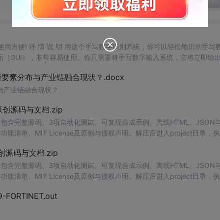
发表回
，使用方便! 详 情 说 明 用这个手写数字识别系统，你可以轻松地识别手写
（GUI），非常容易使用。你只需要将手写数字输入系统，它将立即给
、工作还是日常生活，都能为你提供快速和准确的识别服务。它是一个非
素分布与产业链融合现状？.docx
与产业链融合现状？
.0-原创源码与文档.zip
包含完整源码、3项自动化测试、可复现合成示例、离线HTML、JSON与
能清单、MIT License及原创与授权声明。解压后进入project目录，执
告，也可通过本地静态服务器打开网页。运行时零第三方依赖，不包含热点产品或开源
.0-原创源码与文档.zip
。适合前端开发、AI应用工程、测试审计和课程实践。
包含完整源码、3项自动化测试、可复现合成示例、离线HTML、JSON与
能清单、MIT License及原创与授权声明。解压后进入project目录，执
告，也可通过本地静态服务器打开网页。运行时零第三方依赖，不包含热点产品或开源
29-FORTINET.out
。适合前端开发、AI应用工程、测试审计和课程实践。