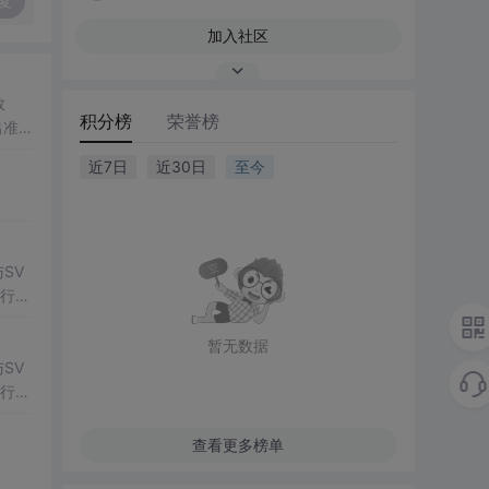
复
加入社区
数
积分榜
荣誉榜
出准确
常方
近7日
近30日
至今
SV
行np
项目
暂无数据
SV
行np
项目
查看更多榜单