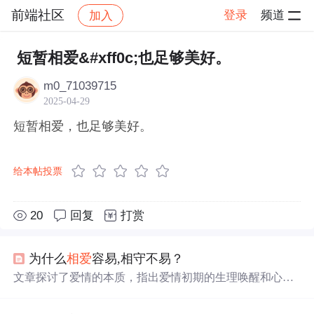
前端社区
登录
频道
加入
帖子详情
社区
前端社区
感慨
短暂相爱&#xff0c;也足够美好。
m0_71039715
2025-04-29
短暂相爱，也足够美好。
给本帖投票
20
回复
打赏
为什么
相爱
容易,相守不易？
文章探讨了爱情的本质，指出爱情初期的生理唤醒和心理
标签作用，以及吊桥效应。随着时间推移，爱情进入情感
探索和情感交流阶段，需要真实自我展现和深度沟通。爱