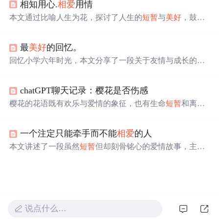
相知用心.
相爱
用情
情的维持需要关心、尊重、责任和认识，是一门需要学习
的艺术。
相爱
容易，相守不易，关键在于理解和培养爱的
本文通过比喻人生为花，探讨了人生的
短暂
与
美好
，鼓励
能力。
人们珍惜当下，勇敢追求真爱与梦想。文章表达了作者对
于春天、爱情与生活的向往之情。
最
美好
的回忆。
回忆小学六年时光，本文分享了一段关于友情与成长的故
事。在生命的旅途中，有些人的出现让我们学会了珍惜与
感激，即便他们只是
短暂
的过客。
chatGPT聊天记录：樱花是否伤感
樱花的花语既有欢乐与爱情的象征，也有生命
短暂
和离别
的悲伤。在日本文化中，樱花代表“短命之美”。当感情变
淡，共情可以帮助理解和处理情感问题，无论是坦诚交流
一个注定只能牵手而不能
相爱
的人
还是回忆
美好
，都是维系或结束关系的方式。
本文讲述了一段虽然
短暂
但却刻骨铭心的爱情故事，主人
公回忆了与恋人的甜蜜时光，并表达了即使分手后仍深藏
心底的情感。
说点什么…