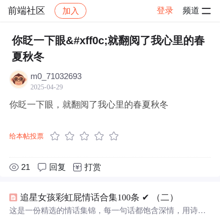
前端社区
登录
频道
加入
帖子详情
社区
前端社区
感慨
你眨一下眼&#xff0c;就翻阅了我心里的春
夏秋冬
m0_71032693
2025-04-29
你眨一下眼，就翻阅了我心里的春夏秋冬
给本帖投票
21
回复
打赏
追星女孩彩虹屁情话合集100条 ✔︎ （二）
这是一份精选的情话集锦，每一句话都饱含深情，用诗意