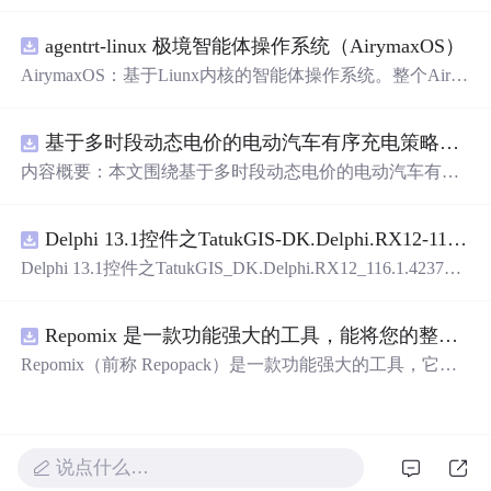
的语言表达对爱人的独特情感。从四季更替到日常琐碎，
从山川湖海到街头巷尾，每一段文字都在诉说着对一个人
agentrt-linux 极境智能体操作系统（AirymaxOS）
的思念与热爱。
AirymaxOS：基于Liunx内核的智能体操作系统。整个Airy
maxOS采用微内核思想进行构建，和AirymaxRT属于不同
层级，AirymaxRT可以基于AirymaxOS运行，效率更高，速
基于多时段动态电价的电动汽车有序充电策略优化（Matlab代码实现）
度更快，运行更稳定。
内容概要：本文围绕基于多时段动态电价的电动汽车有序
充电策略优化展开研究，提出一种结合动态电价机制的充
电调度方法，旨在通过优化充电行为缓解电网负荷压力并
Delphi 13.1控件之TatukGIS-DK.Delphi.RX12-116.1.42371.exe.zip
降低用户充电成本。文中系统设计了多时段电价模型，深
入分析其对电动汽车充电需求的引导机制，构建了兼顾经
Delphi 13.1控件之TatukGIS_DK.Delphi.RX12_116.1.42371.e
济性与电网友好性的优化调度模型，并基于Matlab平台进
xe.zip
行算法实现与仿真验证。通过对比多种场景下的充电负荷
曲线，验证了该策略在削峰填谷、提升可再生能源消纳能
Repomix 是一款功能强大的工具，能将您的整个代码库打包成单个 AI 友好型文件
力以及实现电网与用户双赢方面的有效性。研究进一步考
Repomix（前称 Repopack）是一款功能强大的工具，它能
虑了用户响应行为的不确定性，增强了模型在实际应用中
将您的整个代码库打包成一个单独的、人工智能友好的文
的鲁棒性与可行性。; 适合人群：具备一定电力系统基础知
件。当您需要将代码库输入给大型语言模型（LLMs）或其
识和Matlab编程能力，从事新能源、智能电网、电动汽车
他人工智能工具，如Claude、ChatGPT、DeepSeek、Perple
等相关领域研究的研究生、科研人员及工程技术人员。; 使
xity、Gemini、Gemma、Llama、Grok等时，它是完美的选
说点什么…
用场景及目标：①应用于城市充电站、住宅区充电桩等集
择