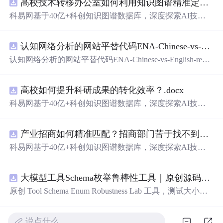
高校技术转移办公室如何利用知识图谱精准定位产业需求与技术适配点？.docx
科易网基于40亿+科创知识图谱数据库，深度探索AI技术
在技术转移、成果转化、技术经纪、知识产权、产业创
新、科技招商等垂直领域的多样化应用场景，研究科技创
认知网络分析的网站平替代码ENA-Chinese-vs-English-reproducible.zip
新领域的AI+数智化解决方案，推动科技创新与产业创新
智能化发展。
认知网络分析的网站平替代码ENA-Chinese-vs-English-repro
ducible.zip
高校如何提升科研成果的转化效率？.docx
科易网基于40亿+科创知识图谱数据库，深度探索AI技术
在技术转移、成果转化、技术经纪、知识产权、产业创
新、科技招商等垂直领域的多样化应用场景，研究科技创
产业招商如何精准匹配？招商部门苦于找不到符合产业链补链强链方向的目标企业怎么办？.docx
新领域的AI+数智化解决方案，推动科技创新与产业创新
智能化发展。
科易网基于40亿+科创知识图谱数据库，深度探索AI技术
在技术转移、成果转化、技术经纪、知识产权、产业创
新、科技招商等垂直领域的多样化应用场景，研究科技创
大模型工具Schema枚举鲁棒性工具｜原创源码+测试+离线报告
新领域的AI+数智化解决方案，推动科技创新与产业创新
智能化发展。
原创 Tool Schema Enum Robustness Lab 工具，测试大小
写、别名、未知枚举、空值与多语言取值对工具参数校验
和修复的影响。压缩包包含完整源码、3 项自动化测试、
说点什么…
可复现合成示例、离线 HTML/JSON/SVG 报告、1080×720