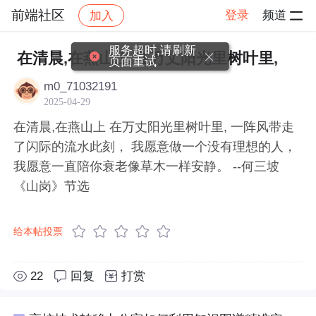
前端社区
登录
频道
加入
帖子详情
社区
前端社区
感慨
服务超时,请刷新
在清晨,在燕山上 在万丈阳光里树叶里,
页面重试
m0_71032191
2025-04-29
在清晨,在燕山上 在万丈阳光里树叶里, 一阵风带走
了闪际的流水此刻， 我愿意做一个没有理想的人，
我愿意一直陪你衰老像草木一样安静。 --何三坡
《山岗》节选
给本帖投票
22
回复
打赏